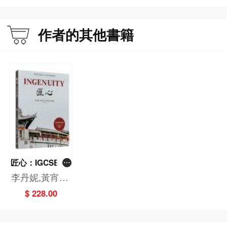
3 公平正义 094
课文1 描写/记叙文
作者的其他書籍
萧红《手》 098
课文2 回应概括性写作
各国对于动物福祉的响应以及法规 112
课文3 议论/思想批判
吴俊德《“以眼还眼，以牙还牙”——应报符合公平正义吗？》 120
罗翔《死刑应当被废除吗？》 120
马拉拉《马拉拉联合国演讲稿》 121
课文4 文言文
刘基《蜀贾》（《郁离子》卷二） 124
课文5 文学作品——短篇小说
鲁迅《非攻》 129
匠心：IGCSE 05
09課本（繁體
李丹妮,黃宵雯,
4 环境与人 142
版）
呂雅俐
课文1 描写/记叙文
$ 228.00
李广田《野店》 144
课文2 回应概括性写作
上海垃圾分类措施 154