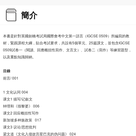
簡介
本書是針對英國劍橋考試局國際會考中文第一語言（IGCSE 0509）所編寫的教
材，緊跟課程大綱，貼合考試要求，共設有5個單元、25篇課文，並包含IGCSE
0509試卷一（閱讀、回應概括性寫作、文言文）、試卷二（寫作）等練習題型，
以及重點知識歸納。
目錄
前言/ 001
1 文化认同 004
课文1 描写/记叙文
钟理和《假黎婆》 006
课文2 回应概括性写作
新加坡多种族政策 017
课文3 议论/思想批判
梁文道《文化入侵故宫星巴克的伪问题》 024