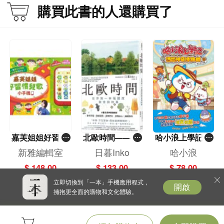
購買此書的人還購買了
课文3 议论/思想批判
瑞秋·露易丝·卡森《另外的道路》 161
课文4 文言文
张岱《湖心亭看雪》 168
课文5 文学作品——戏剧
老舍《龙须沟》 174
5 科技想象 186
课文1 描写/记叙文
西西《你遇到了什么麻烦？》 188
课文2 回应概括性写作
人工智能在中国 194
嘉芙姐姐好習慣
北歐時間——世
哈小浪上學記(1
课文3 议论/思想批判
兒歌小手機
界第一幸福國度
3)——逃出神奇
新雅編輯室
日暮Inko
哈小浪
刘慈欣《在时间之河的另一端》 201
教會我的事
博物館
$ 148.00
$ 133.00
$ 78.00
课文4 文言文
宋应星《天工开物》序 207
立即切換到「一本」手機應用程式，
開啟
擁抱更全面的購物和文化體驗。
课文5 文学作品——长篇小说
儒勒·凡尔纳《巴比康主席的报告》 212