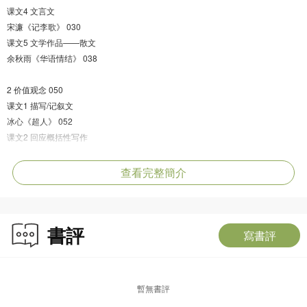
课文4 文言文
宋濂《记李歌》 030
课文5 文学作品——散文
余秋雨《华语情结》 038
2 价值观念 050
课文1 描写/记叙文
冰心《超人》 052
课文2 回应概括性写作
香港的补习文化 061
课文3 议论/思想批判
查看完整簡介
雨果《纪念伏尔泰逝世一百周年的演说》 069
课文4 文言文
王守仁《节庵方公墓表》 077
書評
课文5 文学作品——诗歌
寫書評
杜甫《严郑公宅同咏竹》 082
苏轼《於潜僧绿筠轩》 083
胡适《老鸦》 084
暫無書評
艾米莉·狄金森《如果我不曾见过太阳》 085