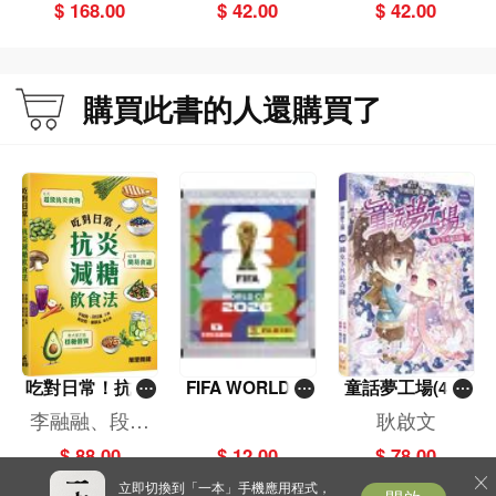
冊)
$ 168.00
$ 42.00
$ 42.00
購買此書的人還購買了
吃對日常！抗炎
FIFA WORLD C
童話夢工場(40)
減糖飲食法
UP 2026（Stick
——織女下凡結
李融融、段佳
耿啟文
er pack 貼紙
奇緣
麗,黃梨煜、顧
$ 88.00
$ 12.00
$ 78.00
包）
凱辰
立即切換到「一本」手機應用程式，