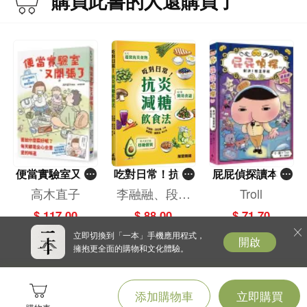
購買此書的人還購買了
便當實驗室又開
吃對日常！抗炎
屁屁偵探讀本(1
張了——日日和
減糖飲食法
3)－－對決！怪
高木直子
李融融、段佳
Troll
特別日的菜單挑
盜學院（星星
麗,黃梨煜、顧
$ 117.00
$ 88.00
$ 71.70
戰記
篇）
凱辰
立即切換到「一本」手機應用程式，
開啟
擁抱更全面的購物和文化體驗。
添加購物車
立即購買