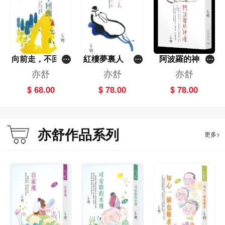
向前走，不回頭
紅樓夢裏人（散
阿波羅的神壇
－－亦舒作品系
文）－－亦舒作
（小說）－－亦
亦舒
亦舒
亦舒
列（285）
品系列（301）
舒作品系列（30
$ 68.00
$ 78.00
$ 78.00
2）
亦舒作品系列
更多>