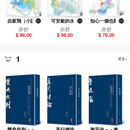
自家飛（小說）
可安歇的水邊
知心一個也難求
－－亦舒作品系
（小說）－－亦
（散文）－－亦
亦舒
亦舒
亦舒
列（337）
舒作品系列（33
舒作品系列（33
$ 98.00
$ 98.00
$ 78.00
6）
5）
1
更多>
雙典批判－－對
高行健論
魯迅論－－兼與