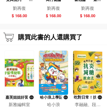
《水滸傳》和
李澤厚、林崗共
劉再復
劉再復
劉再復
《三國演義》的
悟魯迅
$ 168.00
$ 168.00
$ 168.00
文化批判
購買此書的人還購買了
嘉芙姐姐好習慣
哈小浪上學記(1
吃對日常！抗炎
兒歌小手機
3)——逃出神奇
減糖飲食法
新雅編輯室
哈小浪
李融融、段佳