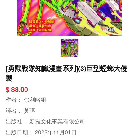
[勇獸戰隊知識漫畫系列](3)巨型螳螂大侵
襲
$ 88.00
作者：
伽利略組
譯者：
黃聑
出版社：
新雅文化事業有限公司
出版日期：
2022年11月01日