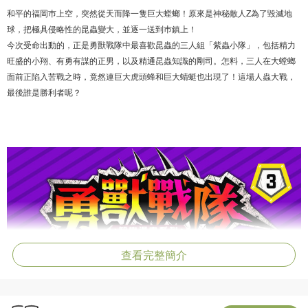
和平的福岡巿上空，突然從天而降一隻巨大螳螂！原來是神秘敵人Z為了毀滅地
球，把極具侵略性的昆蟲變大，並逐一送到巿鎮上！
今次受命出動的，正是勇獸戰隊中最喜歡昆蟲的三人組「紫蟲小隊」，包括精力
旺盛的小翔、有勇有謀的正男，以及精通昆蟲知識的剛司。怎料，三人在大螳螂
面前正陷入苦戰之時，竟然連巨大虎頭蜂和巨大蜻蜓也出現了！這場人蟲大戰，
最後誰是勝利者呢？
查看完整簡介