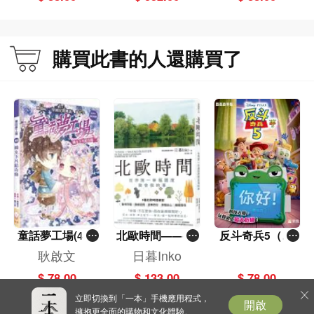
購買此書的人還購買了
童話夢工場(40)
北歐時間——世
反斗奇兵5（圖
——織女下凡結
界第一幸福國度
畫故事版）
耿啟文
日暮Inko
奇緣
教會我的事
$ 78.00
$ 133.00
$ 78.00
立即切換到「一本」手機應用程式，
開啟
擁抱更全面的購物和文化體驗。