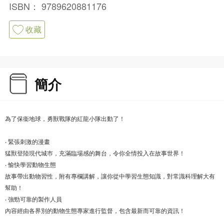
ISBN：
9789620881176
收藏
簡介
為了保衞地球，勇獸戰隊的紅龍小隊出動了！
‧ 緊張刺激的漫畫
猛獸登陸現代城巿，充滿臨場感的舞台，令你全情投入在故事世界！
‧ 愉快學習動物生態
故事帶出動物習性，附有專欄講解，讓你從中學習生態知識，對常識科理解大有
幫助！
‧ 強勁可靠的製作人員
內容經由各界別的動物生態專家進行監督，包含最新而可靠的資訊！