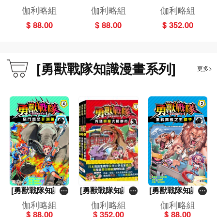
畫系列](1)兇猛
畫系列](2)激戰
畫系列] 套裝 (一
伽利略組
伽利略組
伽利略組
暴龍大鬧都市
萬獸之王獅子
套4冊)
$ 88.00
$ 88.00
$ 352.00
[勇獸戰隊知識漫畫系列]
更多>
[勇獸戰隊知識漫
[勇獸戰隊知識漫
[勇獸戰隊知識漫
畫系列](4)惡鬥盛
畫系列] 套裝 (一
畫系列](2)激戰萬
伽利略組
伽利略組
伽利略組
怒非洲象
套4冊)
獸之王獅子
$ 88.00
$ 352.00
$ 88.00