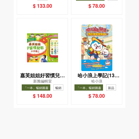
事
$ 133.00
$ 78.00
嘉芙姐姐好習慣兒歌
哈小浪上學記(13)
新雅編輯室
哈小浪
小手機
——逃出神奇博物館
「一本」暢銷圖書
暢銷
「一本」暢銷圖書
新品
暢銷
$ 148.00
$ 78.00