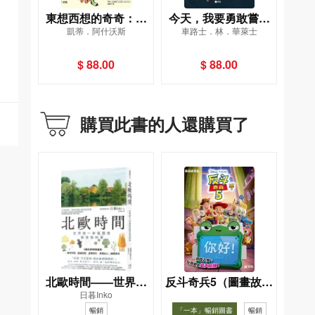
東想西想的奇奇：讓
今天，我要勇敢嘗試
凱蒂．阿什沃斯
車路士．林．華萊士
忙碌的小腦袋學會表
[新雅．繪本館]
達！[新雅．繪本館]
$ 88.00
$ 88.00
購買此書的人還購買了
北歐時間——世界第
反斗奇兵5（圖畫故事
日暮Inko
一幸福國度教會我的
版）
暢銷
「一本」暢銷圖書
暢銷