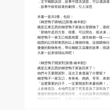
．文字幽默詼諧，故事中隱含謎題，可以邊讀邊
．故事中錯有錯著的劇情，引人深思
本書一套共2冊，包括：
《糊塗鴨子購物記[新雅‧繪本館]》
總是忘東忘西的糊塗鴨子家族出發購物了，過程
「那物件是四方形、很重、可以閉合、很冰凍，
糊塗鴨子一家五口相親相愛，連性格都一樣——
能隱約記得那東西的以上幾個特徵。這個購物任
傻傻的動物角色，帶出幽默又温馨的故事；猜謎
大家一起來猜猜結局吧！
《糊塗鴨子開派對[新雅‧繪本館]》
總是忘東忘西的糊塗鴨子家族回來了！
他們今天要開派對，這次又會遺漏了什麼呢？
糊塗鴨子一家五口，有爸爸、媽媽、哥哥、弟弟
「這麼重要的日子，一定要開派對來慶祝啊！」
上各種喜訊，令他們忘卻了究竟是為了誰和為了
傻傻的動物角色載譽歸來，今次的故事依然幽默
聯想力和觀察力。大家一起來猜猜結局吧！