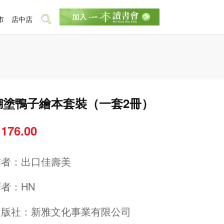
市
店中店
糊塗鴨子繪本套裝（一套2冊）
 176.00
作者：
出口佳壽美
譯者：
HN
出版社：
新雅文化事業有限公司