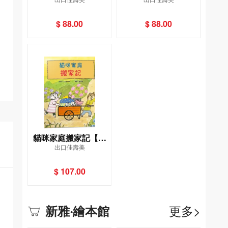
繪本館]
繪本館]
$ 88.00
$ 88.00
貓咪家庭搬家記【社
出口佳壽美
會情緒 × 人際互動】
貓咪一家邊玩邊休息
$ 107.00
邊打包行李……咦，
貓咪們真的有在認真
打包嗎？
更多>
新雅‧繪本館