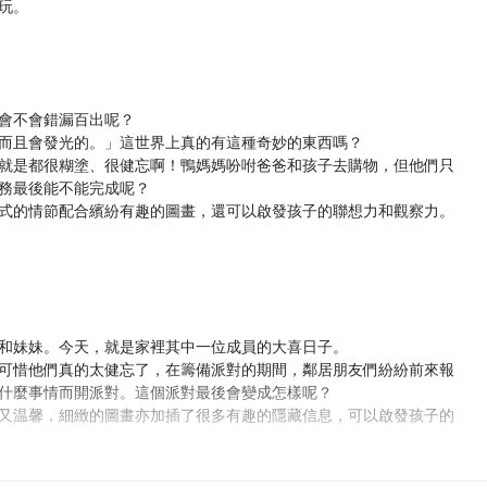
玩。
會不會錯漏百出呢？
而且會發光的。」這世界上真的有這種奇妙的東西嗎？
就是都很糊塗、很健忘啊！鴨媽媽吩咐爸爸和孩子去購物，但他們只
務最後能不能完成呢？
式的情節配合繽紛有趣的圖畫，還可以啟發孩子的聯想力和觀察力。
和妹妹。今天，就是家裡其中一位成員的大喜日子。
可惜他們真的太健忘了，在籌備派對的期間，鄰居朋友們紛紛前來報
什麼事情而開派對。這個派對最後會變成怎樣呢？
又温馨，細緻的圖畫亦加插了很多有趣的隱藏信息，可以啟發孩子的