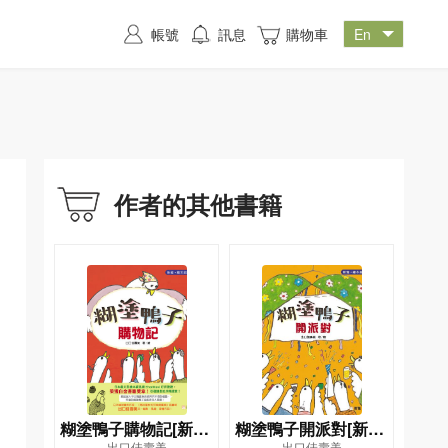
帳號
訊息
購物車
作者的其他書籍
糊塗鴨子購物記[新雅‧
糊塗鴨子開派對[新雅‧
出口佳壽美
出口佳壽美