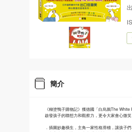
出
I
簡介
《糊塗鴨子購物記》獲德國「白烏鴉The White 
啟發孩子的聯想力和觀察力，更令大家會心微笑
．插圖妙趣橫生，主角一家性格滑稽，讓孩子們