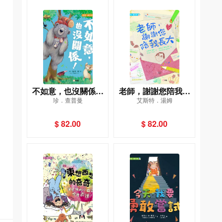
不如意，也沒關係！
老師，謝謝您陪我長
珍．查普曼
艾斯特．湯姆
[新雅．繪本館]
大[新雅．繪本館]
$ 82.00
$ 82.00