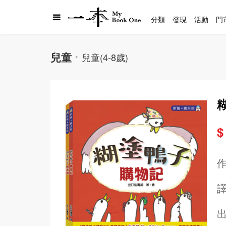
分類
發現
活動
門
兒童
兒童(4-8歲)
$