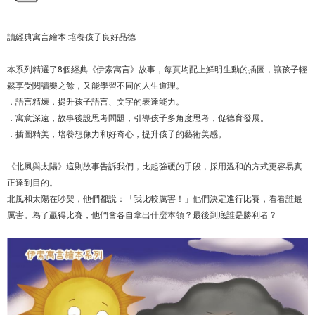
讀經典寓言繪本 培養孩子良好品德
本系列精選了8個經典《伊索寓言》故事，每頁均配上鮮明生動的插圖，讓孩子輕
鬆享受閱讀樂之餘，又能學習不同的人生道理。
．語言精煉，提升孩子語言、文字的表達能力。
．寓意深遠，故事後設思考問題，引導孩子多角度思考，促德育發展。
．插圖精美，培養想像力和好奇心，提升孩子的藝術美感。
《北風與太陽》這則故事告訴我們，比起強硬的手段，採用溫和的方式更容易真
正達到目的。
北風和太陽在吵架，他們都說：「我比較厲害！」他們決定進行比賽，看看誰最
厲害。為了贏得比賽，他們會各自拿出什麼本領？最後到底誰是勝利者？