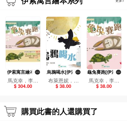
伊索寓言繪本系列
更多>
伊索寓言繪本系
烏鴉喝水[伊索寓
龜兔賽跑[伊索寓
列（一套8冊）
言繪本系列]
言繪本系列]
馬克幸．李．
布萊恩妮．克
馬克幸．李．
$ 304.00
$ 38.00
$ 38.00
麥凱,貝姬．戴
拉克森
麥凱
維斯,布萊恩
妮．克拉克森
購買此書的人還購買了