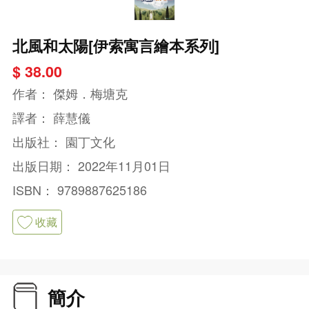
北風和太陽[伊索寓言繪本系列]
$ 38.00
作者：
傑姆．梅塘克
譯者：
薛慧儀
出版社：
園丁文化
出版日期：
2022年11月01日
ISBN：
9789887625186
收藏
簡介