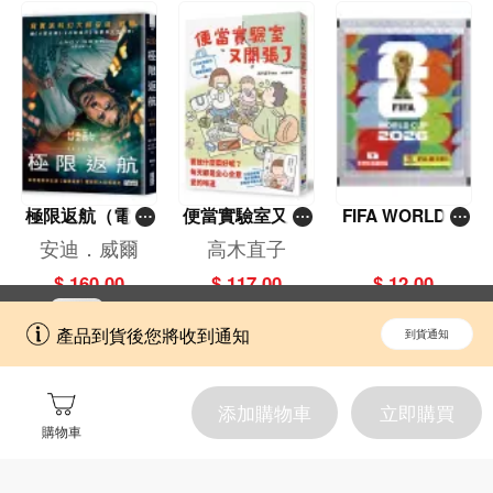
極限返航（電影
便當實驗室又開
FIFA WORLD C
書衣典藏版）
張了——日日和
UP 2026（Stick
安迪．威爾
高木直子
（獨家收錄作者
特別日的菜單挑
er pack 貼紙
$ 160.00
$ 117.00
$ 12.00
訪談）
戰記
包）
立即切換到「一本」手機應用程式，
開啟
產品到貨後您將收到通知
到貨通知
擁抱更全面的購物和文化體驗。
添加購物車
立即購買
購物車