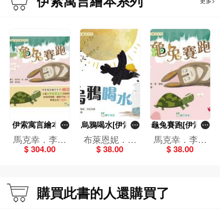
伊索寓言繪本系列
更多>
伊索寓言繪本系
烏鴉喝水[伊索寓
龜兔賽跑[伊索寓
列（一套8冊）
言繪本系列]
言繪本系列]
馬克幸．李．
布萊恩妮．克
馬克幸．李．
$ 304.00
$ 38.00
$ 38.00
麥凱,貝姬．戴
拉克森
麥凱
維斯,布萊恩
妮．克拉克森
購買此書的人還購買了