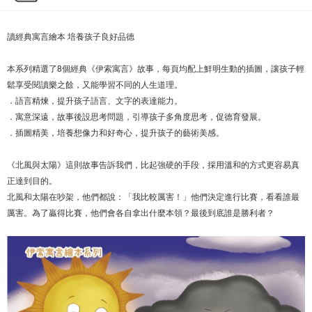
讀經典寓言繪本 培養孩子良好品德
本系列精選了8個經典《伊索寓言》故事，每頁均配上鮮明生動的插圖，讓孩子輕
鬆享受閱讀樂之餘，又能學習不同的人生道理。
．語言精煉，提升孩子語言、文字的表達能力。
．寓意深遠，故事後設思考問題，引導孩子多角度思考，促德育發展。
．插圖精美，培養想像力和好奇心，提升孩子的藝術美感。
《北風與太陽》這則故事告訴我們，比起強硬的手段，採用溫和的方式更容易真
正達到目的。
北風和太陽在吵架，他們都說：「我比較厲害！」他們決定進行比賽，看看誰最
厲害。為了贏得比賽，他們會各自拿出什麼本領？最後到底誰是勝利者？