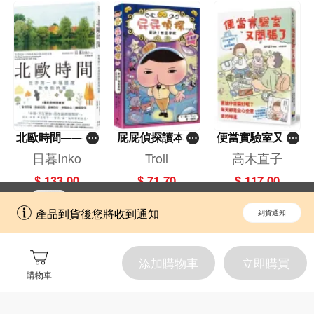
北歐時間——世
屁屁偵探讀本(1
便當實驗室又開
界第一幸福國度
3)－－對決！怪
張了——日日和
日暮Inko
Troll
高木直子
教會我的事
盜學院（星星
特別日的菜單挑
$ 133.00
$ 71.70
$ 117.00
篇）
戰記
立即切換到「一本」手機應用程式，
開啟
產品到貨後您將收到通知
到貨通知
擁抱更全面的購物和文化體驗。
添加購物車
立即購買
購物車