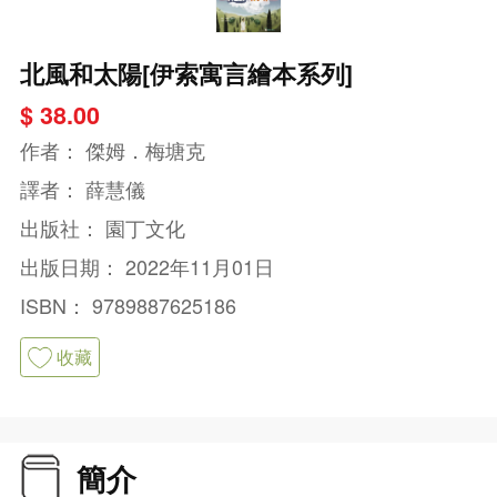
北風和太陽[伊索寓言繪本系列]
$ 38.00
作者：
傑姆．梅塘克
譯者：
薛慧儀
出版社：
園丁文化
出版日期：
2022年11月01日
ISBN：
9789887625186
收藏
簡介