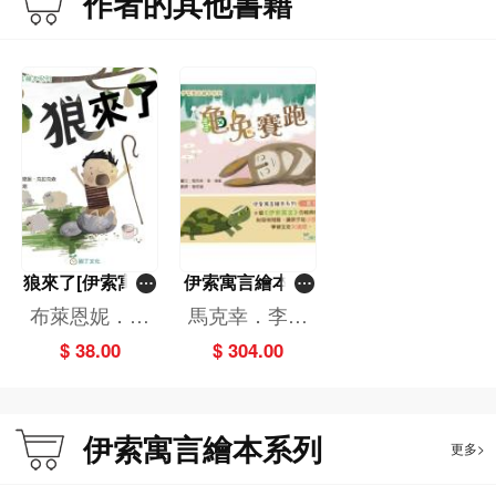
作者的其他書籍
狼來了[伊索寓言
伊索寓言繪本系
繪本系列]
列（一套8冊）
布萊恩妮．克
馬克幸．李．
拉克森
麥凱,貝姬．戴
$ 38.00
$ 304.00
維斯,布萊恩
妮．克拉克森
伊索寓言繪本系列
更多>