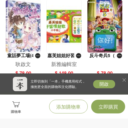
童話夢工場(40)
嘉芙姐姐好習慣
反斗奇兵5（圖
——織女下凡結
兒歌小手機
畫故事版）
耿啟文
新雅編輯室
奇緣
$ 78.00
$ 148.00
$ 78.00
立即切換到「一本」手機應用程式，
開啟
擁抱更全面的購物和文化體驗。
添加購物車
立即購買
購物車