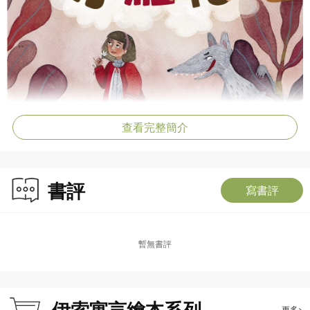
查看完整簡介
書評
寫書評
暫無書評
伊索寓言繪本系列
更多>