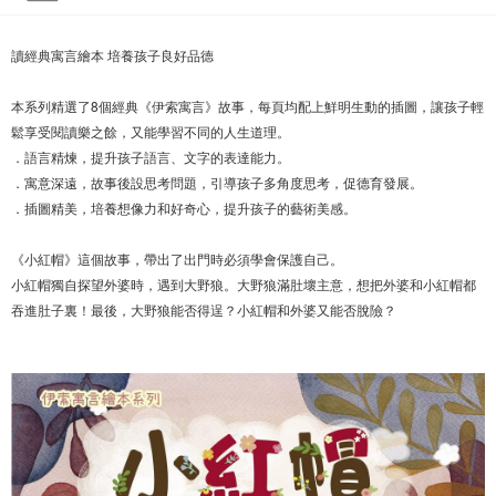
讀經典寓言繪本 培養孩子良好品德
本系列精選了8個經典《伊索寓言》故事，每頁均配上鮮明生動的插圖，讓孩子輕
鬆享受閱讀樂之餘，又能學習不同的人生道理。
．語言精煉，提升孩子語言、文字的表達能力。
．寓意深遠，故事後設思考問題，引導孩子多角度思考，促德育發展。
．插圖精美，培養想像力和好奇心，提升孩子的藝術美感。
《小紅帽》這個故事，帶出了出門時必須學會保護自己。
小紅帽獨自探望外婆時，遇到大野狼。大野狼滿肚壞主意，想把外婆和小紅帽都
吞進肚子裏！最後，大野狼能否得逞？小紅帽和外婆又能否脫險？