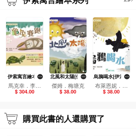
伊索寓言繪本系
北風和太陽[伊索
烏鴉喝水[伊索寓
列（一套8冊）
寓言繪本系列]
言繪本系列]
馬克幸．李．
傑姆．梅塘克
布萊恩妮．克
$ 304.00
$ 38.00
$ 38.00
麥凱,貝姬．戴
拉克森
維斯,布萊恩
妮．克拉克森
購買此書的人還購買了