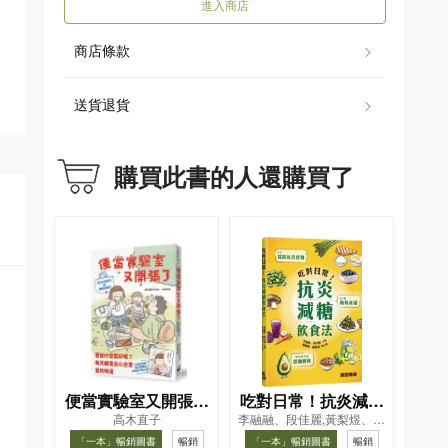
進入商店
商店條款
送貨退貨
購買此書的人還購買了
便當實驗室又開張了
吃對日常！抗炎減糖
高木直子
李融融、段佳麗,黃梨煜、顧
——日日和特別日的
飲食法
凱辰
「一本」暢銷圖書
暢銷
「一本」暢銷圖書
暢銷