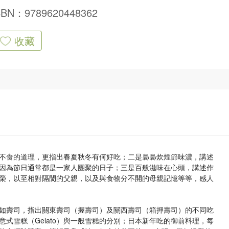
SBN：9789620448362
收藏
不食的道理，更指出春夏秋冬有何好吃；二是裊裊炊煙節味濃，講述
因為節日通常都是一家人團聚的日子；三是百般滋味在心頭，講述作
榮，以至相對隔閡的父親，以及與食物分不開的母親記憶等等，感人
如壽司，指出關東壽司（握壽司）及關西壽司（箱押壽司）的不同吃
式雪糕（Gelato）與一般雪糕的分別；日本新年吃的御前料理，每