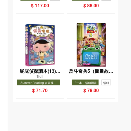
菜單挑戰記
$ 117.00
$ 88.00
屁屁偵探讀本(13)－
反斗奇兵5（圖畫故事
Troll
－對決！怪盜學院
版）
Summer Reading 在書裡度
「一本」暢銷圖書
暢銷
（星星篇）
夏, Cool Down, Read On!-精
暢銷
$ 71.70
$ 78.00
選圖書67折