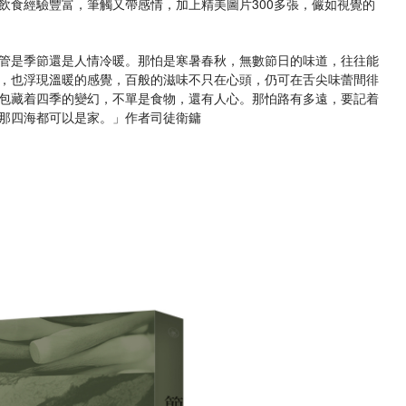
飲食經驗豐富，筆觸又帶感情，加上精美圖片300多張，儼如視覺的
管是季節還是人情冷暖。那怕是寒暑春秋，無數節日的味道，往往能
，也浮現溫暖的感覺，百般的滋味不只在心頭，仍可在舌尖味蕾間徘
包藏着四季的變幻，不單是食物，還有人心。那怕路有多遠，要記着
那四海都可以是家。」作者司徒衛鏞