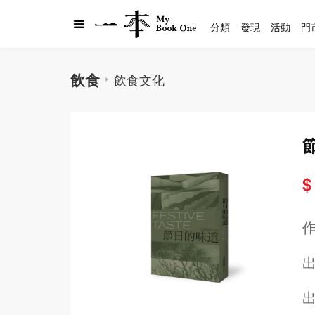
分類
發現
活動
門
飲食
飲食文化
$
出