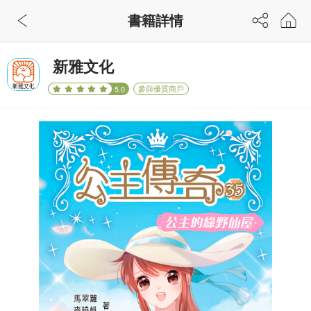
書籍詳情
新雅文化
參與優質商戶
5.0