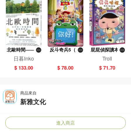
北歐時間——世
反斗奇兵5（圖
屁屁偵探讀本(1
界第一幸福國度
畫故事版）
3)－－對決！怪
日暮Inko
Troll
教會我的事
盜學院（星星
$ 133.00
$ 78.00
$ 71.70
篇）
商品來自
新雅文化
進入商店