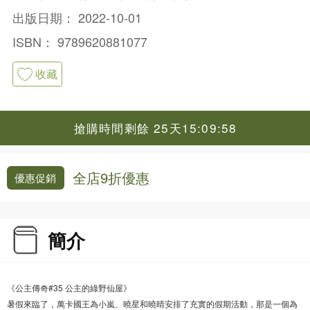
出版日期：
2022-10-01
ISBN：
9789620881077
收藏
搶購時間剩餘 25天15:09:57
全店9折優惠
優惠促銷
簡介
《公主傳奇#35 公主的綠野仙屋》
暑假來臨了，萬卡國王為小嵐、曉星和曉晴安排了充實的假期活動，那是一個為