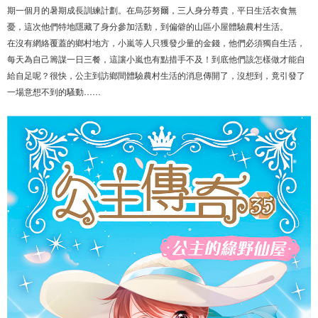
期一個月的暑期成長訓練計劃。在烏莎努爾，三人身分尊貴，平日生活衣食無
憂，這次他們特地隱藏了身分參加活動，到偏僻的山區小屋體驗農村生活。
在沒有網絡覆蓋的鄉村地方，小嵐等人只獲發少量的金錢，他們必須獨自生活，
每天為自己籌謀一日三餐，這讓小嵐也有點措手不及！到底他們該怎樣做才能自
給自足呢？很快，公主到訪鄉間體驗農村生活的消息傳開了，沒想到，竟引發了
一場意想不到的騷動……