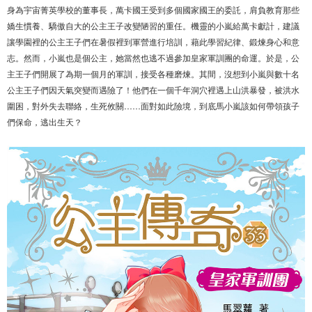
身為宇宙菁英學校的董事長，萬卡國王受到多個國家國王的委託，肩負教育那些
嬌生慣養、驕傲自大的公主王子改變陋習的重任。機靈的小嵐給萬卡獻計，建議
讓學園裡的公主王子們在暑假裡到軍營進行培訓，藉此學習紀律、鍛煉身心和意
志。然而，小嵐也是個公主，她當然也逃不過參加皇家軍訓團的命運。於是，公
主王子們開展了為期一個月的軍訓，接受各種磨煉。其間，沒想到小嵐與數十名
公主王子們因天氣突變而遇險了！他們在一個千年洞穴裡遇上山洪暴發，被洪水
圍困，對外失去聯絡，生死攸關……面對如此險境，到底馬小嵐該如何帶領孩子
們保命，逃出生天？