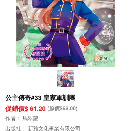
公主傳奇#33 皇家軍訓團
促銷價$ 61.20
(原價$68.00)
作者：
馬翠蘿
出版社：
新雅文化事業有限公司