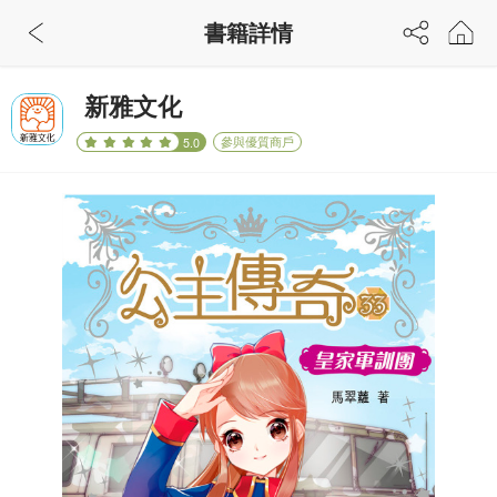
書籍詳情
新雅文化
參與優質商戶
5.0