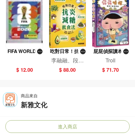
FIFA WORLD C
吃對日常！抗炎
屁屁偵探讀本(1
UP 2026（Stick
減糖飲食法
3)－－對決！怪
李融融、段佳
Troll
er pack 貼紙
盜學院（星星
麗,黃梨煜、顧
$ 12.00
$ 88.00
$ 71.70
包）
篇）
凱辰
商品來自
新雅文化
進入商店