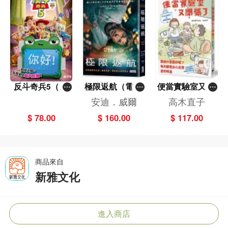
反斗奇兵5（圖
極限返航（電影
便當實驗室又開
畫故事版）
書衣典藏版）
張了——日日和
安迪．威爾
高木直子
（獨家收錄作者
特別日的菜單挑
$ 78.00
$ 160.00
$ 117.00
訪談）
戰記
商品來自
新雅文化
進入商店