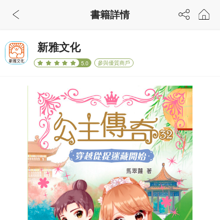
書籍詳情
新雅文化
參與優質商戶
5.0