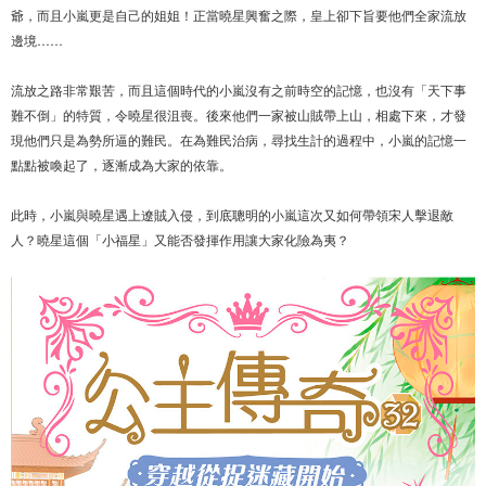
爺，而且小嵐更是自己的姐姐！正當曉星興奮之際，皇上卻下旨要他們全家流放
邊境……
流放之路非常艱苦，而且這個時代的小嵐沒有之前時空的記憶，也沒有「天下事
難不倒」的特質，令曉星很沮喪。後來他們一家被山賊帶上山，相處下來，才發
現他們只是為勢所逼的難民。在為難民治病，尋找生計的過程中，小嵐的記憶一
點點被喚起了，逐漸成為大家的依靠。
此時，小嵐與曉星遇上遼賊入侵，到底聰明的小嵐這次又如何帶領宋人擊退敵
人？曉星這個「小福星」又能否發揮作用讓大家化險為夷？