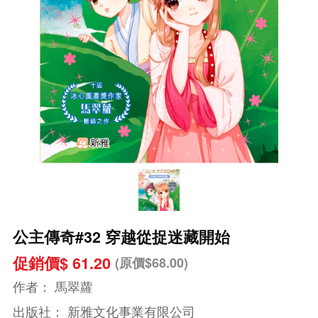
公主傳奇#32 穿越從捉迷藏開始
促銷價$ 61.20
(原價$68.00)
作者：
馬翠蘿
出版社：
新雅文化事業有限公司