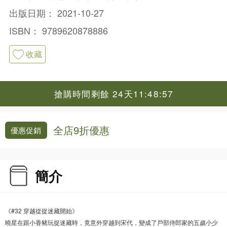
出版日期：
2021-10-27
ISBN：
9789620878886
收藏
搶購時間剩餘 24天11:48:56
全店9折優惠
優惠促銷
簡介
《#32 穿越從捉迷藏開始》
曉星在跟小香豬玩捉迷藏時，竟意外穿越到宋代，變成了戶部侍郎家的五歲小少