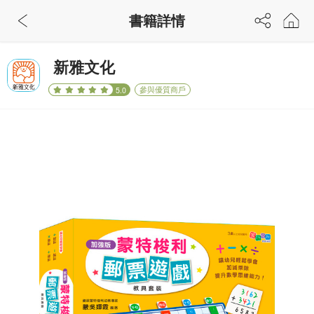
書籍詳情
新雅文化
參與優質商戶
5.0