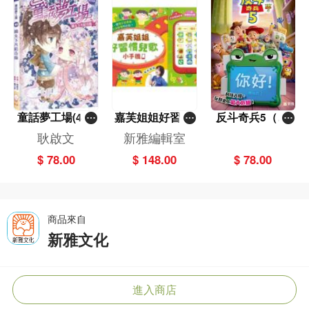
童話夢工場(40)
嘉芙姐姐好習慣
反斗奇兵5（圖
——織女下凡結
兒歌小手機
畫故事版）
耿啟文
新雅編輯室
奇緣
$ 78.00
$ 148.00
$ 78.00
商品來自
新雅文化
進入商店