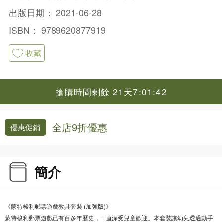
出版日期：
2021-06-28
ISBN：
9789620877919
收藏
搶購時間剩餘 21天7:01:42
全店9折優惠
優惠促銷
簡介
《蒙特梭利郵票遊戲教具套裝 (加強版)》
蒙特梭利郵票遊戲已有百多年歷史，一直深受兒童歡迎。本套裝讓幼兒透過動手