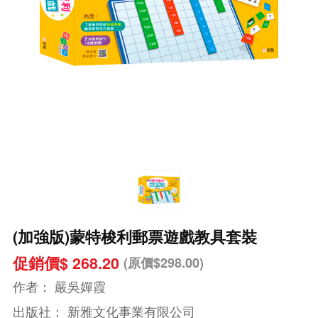
(加強版)蒙特梭利郵票遊戲教具套裝
促銷價$ 268.20
(原價$298.00)
作者：
嚴吳嬋霞
出版社：
新雅文化事業有限公司