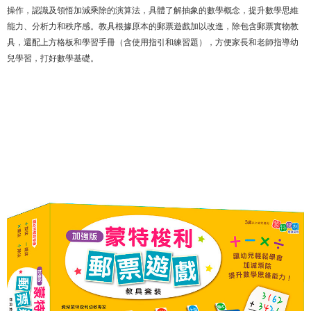
操作，認識及領悟加減乘除的演算法，具體了解抽象的數學概念，提升數學思維
能力、分析力和秩序感。教具根據原本的郵票遊戲加以改進，除包含郵票實物教
具，還配上方格板和學習手冊（含使用指引和練習題），方便家長和老師指導幼
兒學習，打好數學基礎。