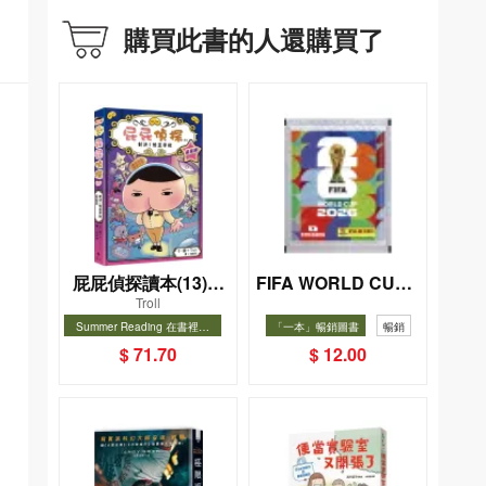
購買此書的人還購買了
屁屁偵探讀本(13)－
FIFA WORLD CUP 2
Troll
026（Sticker pack
－對決！怪盜學院
Summer Reading 在書裡度
「一本」暢銷圖書
暢銷
貼紙包）
（星星篇）
夏, Cool Down, Read On!-精
暢銷
$ 71.70
$ 12.00
選圖書67折