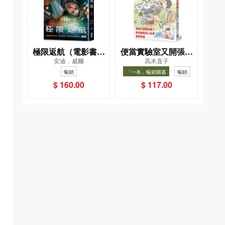
極限返航（電影書衣
便當實驗室又開張了
安迪．威爾
高木直子
典藏版）（獨家收錄
——日日和特別日的
暢銷
「一本」暢銷圖書
暢銷
作者訪談）
菜單挑戰記
$ 160.00
$ 117.00