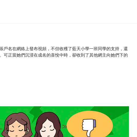
賬戶名在網絡上發布視頻，不但收穫了藍天小學一班同學的支持，還
。可正當她們沉浸在成名的喜悅中時，卻收到了其他網主向她們下的