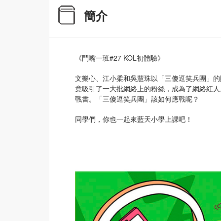
簡介
《鬥嘴一班#27 KOL初體驗》
文樂心、江小柔和吳慧珠以「三傻逗笑兵團」的
竟吸引了一大批網絡上的粉絲，成為了網絡紅人
戰書。「三傻逗笑兵團」該如何應戰呢？
同學們，你也一起來藍天小學上課吧！