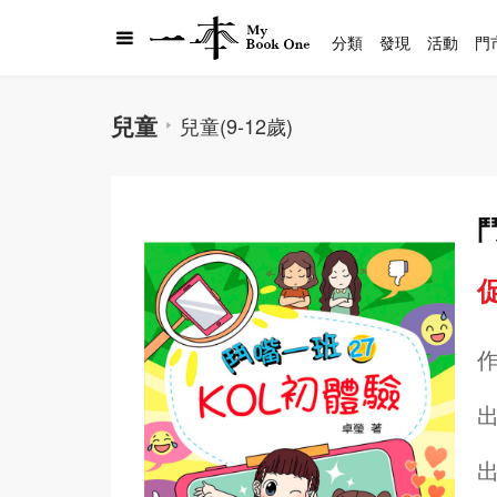
分類
發現
活動
門
兒童
兒童(9-12歲)
促
出