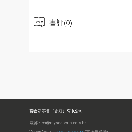
書評
(0)
聯合新零售（香港）有限公司
電郵：cs@mybookone.com.hk
WhatsApp：
+852 67612794
(不接受通話)