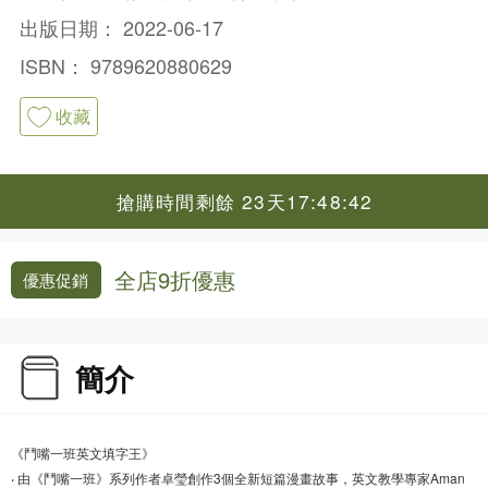
出版日期：
2022-06-17
ISBN：
9789620880629
收藏
搶購時間剩餘 23天17:48:42
全店9折優惠
優惠促銷
簡介
《鬥嘴一班英文填字王》
‧ 由《鬥嘴一班》系列作者卓瑩創作3個全新短篇漫畫故事，英文教學專家Aman