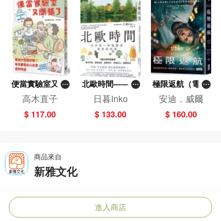
便當實驗室又開
北歐時間——世
極限返航（電影
張了——日日和
界第一幸福國度
書衣典藏版）
高木直子
日暮Inko
安迪．威爾
特別日的菜單挑
教會我的事
（獨家收錄作者
$ 117.00
$ 133.00
$ 160.00
戰記
訪談）
商品來自
新雅文化
進入商店