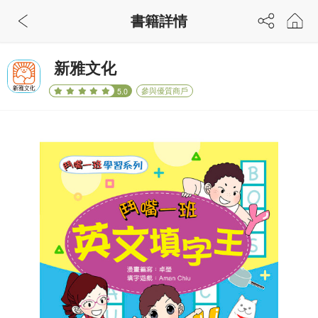
書籍詳情
新雅文化
參與優質商戶
5.0