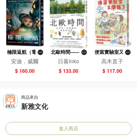
極限返航（電影
北歐時間——世
便當實驗室又開
書衣典藏版）
界第一幸福國度
張了——日日和
安迪．威爾
日暮Inko
高木直子
（獨家收錄作者
教會我的事
特別日的菜單挑
$ 160.00
$ 133.00
$ 117.00
訪談）
戰記
商品來自
新雅文化
進入商店