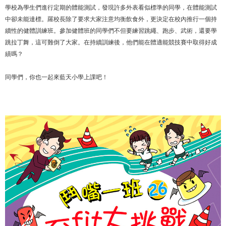
學校為學生們進行定期的體能測試，發現許多外表看似標準的同學，在體能測試
中卻未能達標。羅校長除了要求大家注意均衡飲食外，更決定在校內推行一個持
續性的健體訓練班。參加健體班的同學們不但要練習跳繩、跑步、武術，還要學
跳拉丁舞，這可難倒了大家。在持續訓練後，他們能在體適能競技賽中取得好成
績嗎？
同學們，你也一起來藍天小學上課吧！