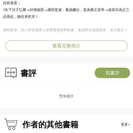
目前進度：
//生下兒子弘曆→封側福晉→康熙駕崩，胤禛繼位，是為雍正皇帝→凌若封為正三
品熹妃，賜住承乾宮！
康熙駕崩，與八阿哥黨眾人經歷緊張的對峙後，胤禛即位成為新君，改元雍正！
一朝天子一朝臣，后妃也一樣。十九年前，凌若被好姊妹石秋瓷陷害，帶著滿身
查看完整簡介
屈辱跟傷痕被迫成了四阿哥府的格格，但風水輪流轉，她不僅站穩了在王府的腳
步，還生下康熙最疼愛的皇孫弘曆，得封側福晉。
書評
如今，她的丈夫已是紫禁城的主人、大清的皇帝！入主承乾宮的熹妃鈕祜祿氏，
寫書評
終於擁有了與先帝靜太嬪石秋瓷對決的資格，當真是君子報仇，十年不晚！
然而雍正得位不正，「先帝欲傳位於十四皇子」的流言卻飛快傳遍各宮，第一個
暫無書評
質問他的，竟是太后！明明康熙當眾宣布新皇人選，又有遺詔佐證，還特意放出
被圈禁多年的老十三率豐臺大營前來保駕，更別提老十四人遠在萬里之外，從未
被召回……
作者的其他書籍
更多>
先不說他矯詔奪位有多荒謬，就說他跟十四弟本是一母所生，為何母親卻偏心至
此，竟然相信謠言也不信他？