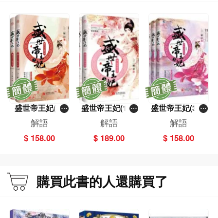
盛世帝王妃(2)
盛世帝王妃(1)─
盛世帝王妃(3)─
（全三冊）
─癡心錯付終身
─我欲與君長相
解語
解語
解語
誤（全三冊）
知（全三冊）
$ 158.00
$ 189.00
$ 158.00
購買此書的人還購買了