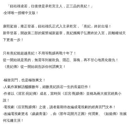
「鈕祜祿凌若，往後便是承乾宮主人，正三品的熹妃！」
‧全球唯一授權中文版！
康熙駕崩，雍正登基，鈕祜祿氏正式入主承乾宮，「熹妃」終於出場！
新帝登基，開啟第二部的紫禁城新篇章，熹妃攜獨子弘曆終於入宮，距離權傾天
下更進一步！
只有熹妃能超越熹妃！不用等甄嬛再戰十年了！
從一開始就是黑的，無需等到被欺負、隱忍、落魄，再不甘心地黑化復仇！
《熹妃傳》從一開始就告訴你何謂爽文！
‧極致宮鬥，也是極致爽文！
‧人氣作家解語醞釀數年，細數熹妃跌宕一生的長篇巨作！
‧作者以《清宮‧宛妃傳》成名，當時與《后宮‧甄嬛傳》並稱為兩大後宮經典小
說！
‧電視劇《后宮甄嬛傳》之後，讀者最期待改編成電視劇的經典宮鬥文本！
‧改編電視劇更名《歲歲青蓮》，由《那年花開月正圓》何潤東、《如懿傳》玫嬪
何泓姍主演！