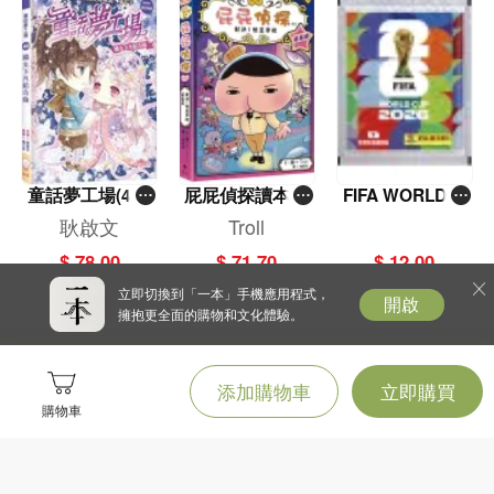
童話夢工場(40)
屁屁偵探讀本(1
FIFA WORLD C
——織女下凡結
3)－－對決！怪
UP 2026（Stick
耿啟文
Troll
奇緣
盜學院（星星
er pack 貼紙
$ 78.00
$ 71.70
$ 12.00
篇）
包）
立即切換到「一本」手機應用程式，
開啟
擁抱更全面的購物和文化體驗。
添加購物車
立即購買
購物車