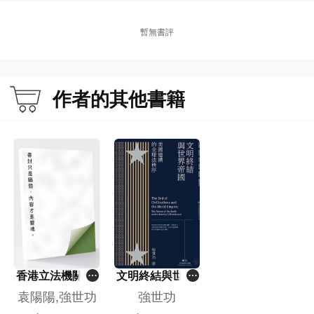
三、“政治”鬥爭推動“行政”吸納 063
四、政治問題行政化：行政主導體制的精髓 069
暫無書評
五、殖民政治的秘訣：“條約下的精英共治”？ 075
六、尾聲：殖民統治下的學術與教育 086
第二章 無言的幽怨：中國革命在香港 089
一、“睜眼看世界”的窗口 091
作者的其他書籍
二、“第三空間”：革命網絡中的樞紐 096
三、“未完成的革命”：香港左翼運動溯源 104
四、香港左翼運動的高潮：“六七抗議運動” 110
五、“洗腦贏心”與“麥理浩治港” 117
六、自由與愛國：革命的政治理想主義 130
七、尾聲：無言的幽怨 135
第三章 九龍城寨與香港大學 139
一、海洋世界與海盜 141
二、競逐中國未來：爭奪中國教育主導權 150
三、文明與野蠻：種族主義與“深度教育” 156
四、舊帝國的黃昏：香港大學的定位 165
香港立法機關關
文明終結與世界
五、“花果飄零”：儒家文化與殖民主義 172
於政制發展的辯
帝國：美國建構
袁陽陽,強世功
強世功
六、“回歸”：文化中國與政治中國 179
論（第五卷）--
的全球法秩序
七、尾聲：帝國的政治教誨 186