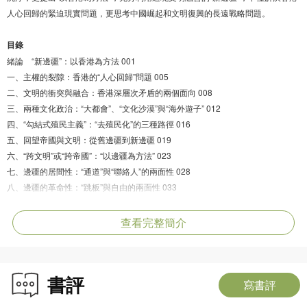
人心回歸的緊迫現實問題，更思考中國崛起和文明復興的長遠戰略問題。
目錄
緒論 “新邊疆”：以香港為方法 001
一、主權的裂隙：香港的“人心回歸”問題 005
二、文明的衝突與融合：香港深層次矛盾的兩個面向 008
三、兩種文化政治：“大都會”、“文化沙漠”與“海外遊子” 012
四、“勾結式殖民主義”：“去殖民化”的三種路徑 016
五、回望帝國與文明：從舊邊疆到新邊疆 019
六、“跨文明”或“跨帝國”：“以邊疆為方法” 023
七、邊疆的居間性：“通道”與“聯絡人”的兩面性 028
八、邊疆的革命性：“跳板”與自由的兩面性 033
九、香港：從“問題”到“方法” 040
查看完整簡介
第一編 香港的深層秩序 047
第一章 “行政吸納政治”的反思 049
書評
一、何種“政治”，誰來“吸納”？ 051
寫書評
二、總督制：帝國憲制的樞紐 056