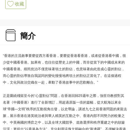
收藏
簡介
“香港的主流敘事要麼從西方看香港，要麼從香港看香港，或者從香港看中國，很
少從中國看香港。如果有，也往往從歷史上的中國，而非從當下的中國或未來的
中國看香港。殖民统治不僅意味著領土的割佔，也意味著由此造成心靈的割佔，
而心靈的割佔導致自我認同的變化慢慢地將領土的割佔正當化了。在這個過程
中，文化與政治交織在一起，牽動了香港故事中的悲歡離合。”
正是圍繞殘留至今的“心靈割佔”問題，在香港回歸25週年之際，強世功教授對其
名著《中國香港》進行了全新增訂，用超過原版一倍的篇幅，從大航海以來全
球“帝國—文明”秩序的互動視角出發，以史帶論，講述九七之前香港問題的來龍去
脈，展示香港在港英統治者與華人精英的互動之中、香港內部不同勢力的較量之
中、中英兩國的博弈之中，以及全球大國競爭、道路選擇和秩序重建之中的顛簸
沉浮；更提出“以香港為方法”，充分利用這塊文明融合的“新邊疆”，不僅解決香港