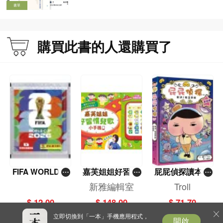
第六章 “一國”之謎：中國 vs 帝國 323
書單
一、“一國兩制”的歷史源流：“十七條協議” 326
二、“一國多制”的天下體系：清代西藏治理 336
三、從“改土歸流”到“十七條協議” 343
購買此書的人還購買了
四、“十七條協議”的難題：“人民”與“民族” 348
五、“一國”之謎：文化國家與暴力機器 364
六、“一國”之謎：中國 vs 帝國 372
七、尾聲：回望中國的大歷史 383
第三編 香港憲制秩序轉型：主權、民主與回歸 389
第七章 主權與基本法：“愛國者治港” 391
一、“九七大限”的“澳門模式”：“香港是我家” 393
二、“主權換治權”：馬島之戰的香港想象 402
三、“一國兩制”的法理邏輯：主權、繁榮與過渡 407
FIFA WORLD C
嘉芙姐姐好習慣
屁屁偵探讀本(1
四、“三角凳”與“愛國者治港” 418
UP 2026（Stick
兒歌小手機
3)－－對決！怪
新雅編輯室
Troll
五、重建社會契約：齊物平等與協商民主 428
er pack 貼紙
盜學院（星星
六、“愛國者治港”：基本法的政治靈魂 434
$ 12.00
$ 148.00
$ 71.70
包）
篇）
七、尾聲：基本法的想象力 446
立即切換到「一本」手機應用程式，
開啟
第八章 帝國落幕：從循序漸進到激進革命 453