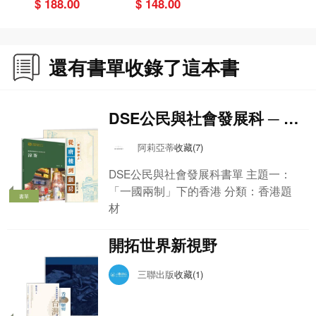
$ 188.00
$ 148.00
第二次政改（20
07-2010）
第二編 帝國秩序中的香港 191
還有書單收錄了這本書
第四章 帝國的技藝：海洋帝國的法秩序 193
一、“重新朝向東方”：地理大發現 195
二、定居與游居：兩種世界秩序 204
三、法治與共和：商業帝國的法秩序 211
DSE公民與社會發展科 ─ 香
四、新教革命與資本主義：海洋帝國的崛起 217
港題材書單
五、君主、榮耀與帝國憲制 228
阿莉亞蒂
收藏(7)
六、“去殖民化的帝國”：撤退時代的帝國重建 239
DSE公民與社會發展科書單 主題一：
七、“借來的地點、借來的時間”：香港撤退戰略的兩難 248
「一國兩制」下的香港 分類：香港題
八、尾聲：帝國視野中的世界史 255
書單
材
第五章 在大陸思考海洋：“承認政治”與“革命政治”之間 259
一、“承認政治”與“不平等條約” 262
開拓世界新視野
二、關鍵經濟區與長城地帶：“小中國”與“大中國” 271
三、北方與南方：自由人格與民族精神 281
三聯出版
收藏(1)
四、“革命政治”：“中國人民”與“世界人民” 290
五、香港：“經濟通道”與“革命跳板” 305
六、尾聲：不滅的革命精神 319