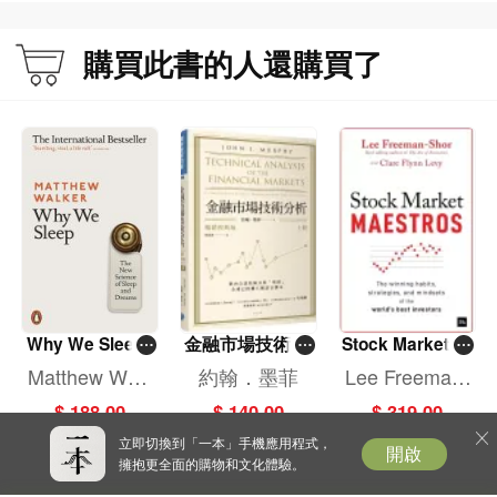
顧問（2002年）、教育部語用所刊物《語言文字應用》編委，為中國語言學會會
員、歐洲漢語言學會會員。掌握英語、法語、葡萄牙語等多門外語，熟悉歐洲現
購買此書的人還購買了
代句法學史、方法論史，曾應邀到法國、英國、韓國、希臘等多所大學講學。主
要研究方向為詞典學、方言學、句法學和國際漢語教育。在《中國語文》《方
言》等學術刊物發表相關論文近60篇，出版著作如《粵語（香港話）教程》《地
道粵語（香港話）》《粵語小詞典》《今日粵語》等8種，主編或參與編寫、翻譯
著作10餘種。
鄭定歐先生以詞彙-語法學、詞典學作為學術研究核心範疇，並注重擴展到語言比
較和語言應用等方面。據了解，他首倡並慷慨資助“今日粵語”“漢語方言語法比較
研究”“現代漢語配價語法”“對外漢語學習詞典學”等學術研討會，以及相關教材和論
文集的編寫與出版。在此過程中，還十分重視研究人才的培養和學術隊伍的搭建
等。
Why We Sleep:
金融市場技術分
Stock Market M
The New Scienc
析 (暢銷經典版)
aestros
Matthew Walk
約翰．墨菲
Lee Freeman-
e of Sleep and
(上)
er
Shor,Clare Fly
$ 188.00
$ 140.00
$ 319.00
Dreams
nn Levy
立即切換到「一本」手機應用程式，
開啟
擁抱更全面的購物和文化體驗。