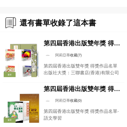
追問/反問/反駁/反對/否定/失敗/放棄/服輸/不服輸/醒悟/總結
3 社交互動 213
介紹/招引/邀請/催促/打賭/競爭/驅趕/告別/約定/承諾/安慰/安撫/同情/鼓勵/表揚/責
還有書單收錄了這本書
備/讚賞/贊成/讚美/貶低/嘲諷/吵架/詈罵/衝突/挑釁/威脅/妨礙/不妨礙/讓步/祝賀/感
謝/道歉/建議/提醒/勸告/警告/請求/拒絕/制止/強迫/留後路
附錄
第四屆香港出版雙年獎 得獎
一、粵語拼音系統 255
作品名單-出版社大獎
二、粵語常用字表 257
阿莉亞蒂
收藏(7)
第四屆香港出版雙年獎 得獎作品名單
作者簡介
出版社大獎：三聯書店(香港)有限公司
鄭定歐，1940年出生於香港，2022年在廣州去世。1964年畢業於廣州中山大學
書單
外語系法語專業。1964-1979年任教於北京第二外國語學院。1979-1983年於法
國巴黎第七大學師從Maurice Gross，專攻“詞彙-語法”（Lexicon-Grammar），
第四屆香港出版雙年獎 得獎
1983年獲“語言信息自動處理研究所”博士學位。1983-1986年繼續回北京第二外
作品名單-語文學習
國語學院任職。1986年起任教於香港城市理工學院（後更名為香港城市大學），
阿莉亞蒂
收藏(0)
2006年自香港城市大學退休。之後仍一直從事與辭書編撰、語言應用等相關的研
第四屆香港出版雙年獎 得獎作品名單-
究工作，足跡遍佈海內外多所高校，筆耕不輟。
語文學習
書單
鄭定歐先生曾擔任中國人民大學客座教授、教育部語料庫語言學赴歐考察團學術