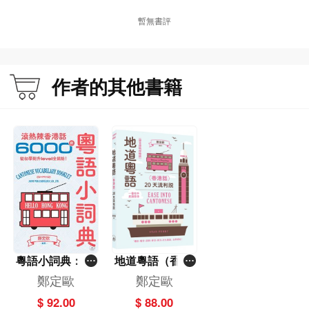
問路/交通狀況/塞車/停車/八達通/交通工具/交通路線/外出旅遊
暫無書評
5 飲食購物 67
住家煮食/在外用餐/用餐評價/食肆套餐/香港美食/飲酒文化/商場購物/街市買餸/特
色店舖
6 人際溝通 93
作者的其他書籍
閒聊壓力/閒聊天氣/閒聊戒煙/閒聊風水/閒聊理財/閒聊八卦/閒聊外傭/閒聊拍照/閒
聊博彩/發生衝突
7 經濟金融 109
搵食艱難/通貨膨脹/加班趕工/銀行服務/騙案多多
8 職場互動 121
職場眾生/公司要求/業務溝通/員工活動
下編：功能應對
1 主觀感受 141
堅持/堅決/擔心/猶豫/後悔/自責/倒霉/尷尬/驕傲/僥倖/驚訝/開心/樂觀/喜愛/羨慕/勞
累/魯莽/隨意/隨緣/被動/無奈/抱怨/不滿/指望/失望/絕望/不在乎
粵語小詞典：滾
地道粵語（香港
2 客觀認識 171
熱辣香港話6000
話）：20天流利
鄭定歐
鄭定歐
假設/解釋/強調/自辯/誇張/胡說/反話/巧合/猜測/意料之中/意料之外/接受/不接受/牽
例，從初學到升l
說（錄音掃碼即
涉/比較/判斷/決定/警惕/欺騙/求證/確定/不確定/不相信/選擇/意見/忌諱/質疑/責問/
$ 92.00
$ 88.00
evel全搞掂！
聽版）