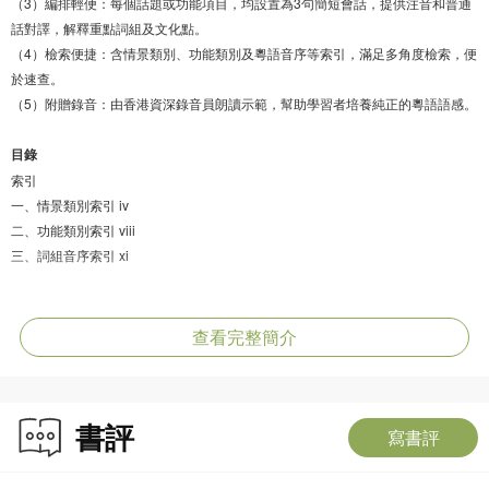
（3）編排輕便：每個話題或功能項目，均設置為3句簡短會話，提供注音和普通
話對譯，解釋重點詞組及文化點。
（4）檢索便捷：含情景類別、功能類別及粵語音序等索引，滿足多角度檢索，便
於速查。
（5）附贈錄音：由香港資深錄音員朗讀示範，幫助學習者培養純正的粵語語感。
目錄
索引
一、情景類別索引 iv
二、功能類別索引 viii
三、詞組音序索引 xi
上編：情景會話
1 個人世界 3
查看完整簡介
外貌/性格/興趣/嗜好/衣著打扮/個人衛生/個人護理/健康危機/求學/珍惜生命
2 家庭生活 21
感情發展/單身催婚/談婚論嫁/感情危機/結婚/生育/離婚
書評
3 風土社會 35
寫書評
香港印象/認識香港/住在香港
4 交通出行 47