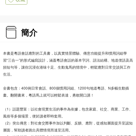
簡介
本書是粵語會話應對的工具書，以真實情景體驗、傳意功能提升和慣用詞組學
習“三合一”的形式編寫設計，涵蓋粵語會話的基本字詞、語法結構、地道俚語及高
頻短句等，讓你沉浸在港味十足、生動鬼馬的情境中，輕鬆應對日常交談與工作
生活。
全書包含：400例日常會話、800個慣用詞組、1200句地道粵語、N多幅生動插
畫。翻開書來，粵語馬上就可以輕鬆表達，勇敢開口講！
（1）話題豐富：以社會現實生活的事件為依據，包含家庭、社交、商業、工作、
風俗等多個場景，便於讀者即時套用。
（2）突出傳意：對社會交際事件加以判斷、反饋、應對，從感知層面提升至認知
層面，幫助讀者跳出具體情境而達至活用。