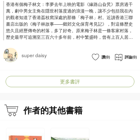
際保育發展；近年參與多項本地文化遺產保育規劃研究及倡議活動。
香港有個梅子林文：李夢去年上映的電影《緣路山旮旯》票房過千
萬，劇中男女主角在隱世村落度過的浪漫一晚，讓不少包括我在內
的觀者知道了香港荔枝窩深處的那條「梅子林」村。近讀香港三聯
書店出版的《梅子林故事——鄉郊文化保育考見記》，對這條歷史
悠久且經歷傳奇的村落，多了好奇。原來梅子林是一條客家村落，
歷史最早可追溯至三百六十多年前，村中繁盛時，曾有上百人居
住。四十多年前，當地年輕人開始外出謀生，梅子林漸荒涼冷清，
唯近年，憑藉回流村民和義工努力復建，重又恢復生機。書中，項
super daisy
目研究團隊介紹了梅子林保育的緣起及經過，特別提到客家村落與
讚(0)
評論(0)
別不同的文化及美學元素。梅子林地遠人稀，不要說遊客，哪怕是
土生土長的市民，聽聞或親訪此地的，也是少數。調研團隊藉助數
十次的實地探訪，以圖以文，細繪村落風貌，為未及到訪的讀者勾
更多書評
描村中山林風景及人情百態。老一輩人常常掛在嘴邊的「傳統智
慧」，在城市長大的年輕人或不明就裡，而讀罷此書我們發覺，原
來天時地利、春耕秋收的哲理，就在鄉間。陶淵明有詩：「久在樊
籠裡，復得返自然。」摩天高樓和車水馬龍只是香港的一面，而這
作者的其他書籍
座城市素樸簡靜的另一面，藏在梅子林這樣的村落之間。（原文刊
於《頭條日報》專欄《在島上讀書》，2023年3月27日。）