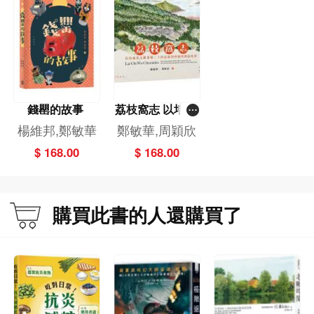
錢罌的故事
荔枝窩志 以培成
堂文獻重塑二十
楊維邦,鄭敏華
鄭敏華,周穎欣
世紀初的沙頭角
$ 168.00
$ 168.00
灣區故事
購買此書的人還購買了