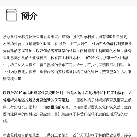
簡介
沙頭角梅子林是位於香港新界東北吊燈籠山腰的客家村落，擁有300多年歷史。
村民均姓曾，在最繁榮的時期共有16戶，上百人居住。
村內至今仍能找到落擔祖
先首建的茅屋遺址，以及傳統客家建築的佈局：兩排順應山勢而建的村屋，前有
香港已屬少見的大規模梯田，後有高山和風水林。1970年代，
少壯一代外出謀
生，梅子林人去樓空，昔日熱鬧的景象不再。近年，不少村民積極回村打理，加
上村內恢復電力供應，重新鋪設由荔枝窩通往梅子林的
道路，荒廢已久的古村漸
漸回復生氣。
政府於2019年推出鄉郊保育資助計劃，鼓勵本地非牟利機構和村民互動協作，在
偏遠鄉郊地區推展多元及創新的保育活動，
「慶春約梅子林鄉郊保育及復育之參
與式行動研究」是其中一個
獲批准的項目。
此項目是以歷史文化作切入點，進行
歷時逾兩年的資料搜集及記錄，嘗試解讀梅子林昔日循環不息的生活系統的密
碼。
本書是此項目的成果之一，共分五個部分，首部分回顧梅子林的歷史發展、節令