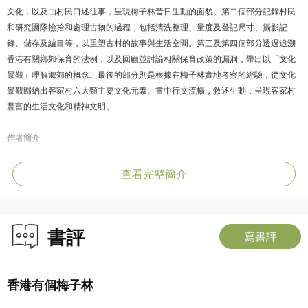
文化，以及由村民口述往事，呈現梅子林昔日生動的面貌。第二個部分記錄村民
和研究團隊撿拾和處理古物的過程，包括清洗整理、量度及登記尺寸、攝影記
錄、儲存及編目等，以重塑古村的故事與生活空間。第三及第四個部分透過追溯
香港有關鄉郊保育的法例，以及回顧並討論相關保育政策的漏洞，帶出以「文化
景觀」理解鄉郊的概念。最後的部分則是根據在梅子林實地考察的經驗，從文化
景觀歸納出客家村六大類主要文化元素。書中行文流暢，敘述生動，呈現客家村
豐富的生活文化和精神文明。
作者簡介
鄭敏華
大學主修公共行政及城市規劃；前記者；2004年創辦文化機構思網絡，社群及空
查看完整簡介
間文化研究是其一專項，歷年策劃和撰寫超過30項專題書籍、文化地圖及刊物。
周頴欣
書評
大學主修比較文學，曾於報館任職；加入文化機構思網絡逾十年，現任高級研究
寫書評
員，經常同時統籌及梳理多個研究項目。
香港有個梅子林
任明顥
畢業於香港大學建築學院建築文物保護課程學部，後進修世界遺產研究，探討國