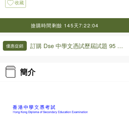
收藏
搶購時間剩餘 145天7:22:04
訂購 Dse 中學文憑試歷屆試題 95 折
優惠促銷
優惠
簡介