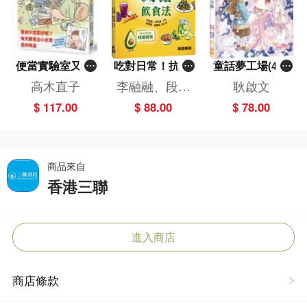
便當實驗室又開
吃對日常！抗炎
童話夢工場(40)
張了——日日和
減糖飲食法
——織女下凡結
高木直子
李融融、段佳
耿啟文
特別日的菜單挑
奇緣
麗,黃梨煜、顧
$ 117.00
$ 88.00
$ 78.00
戰記
凱辰
商品來自
香港三聯
進入商店
商店條款