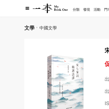
分類
發現
活動
門
文學
中國文學
促
出
I