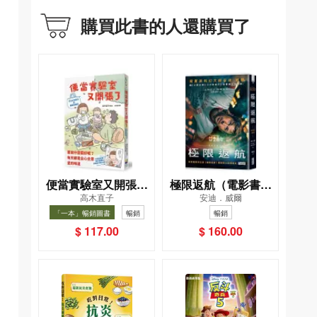
購買此書的人還購買了
便當實驗室又開張了
極限返航（電影書衣
高木直子
安迪．威爾
——日日和特別日的
典藏版）（獨家收錄
「一本」暢銷圖書
暢銷
暢銷
菜單挑戰記
作者訪談）
$ 117.00
$ 160.00