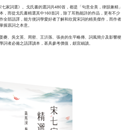
《宋七家詞選》。戈氏書的選詞共480首，都是「句意全美，律韻兼精」
本，而從戈氏書精選其中160首詞，除了耳熟能詳的作品，更有不少
作全部語譯，能方便詞學愛好者了解和欣賞宋詞的精美傑作，而作者
掌握原詞之本意。
姜夔、吳文英、周密、王沂孫、張炎的生平略傳、詞風簡介及影響梗
學詞者必備之語譯讀本，甚具參考價值，頗宜細讀。