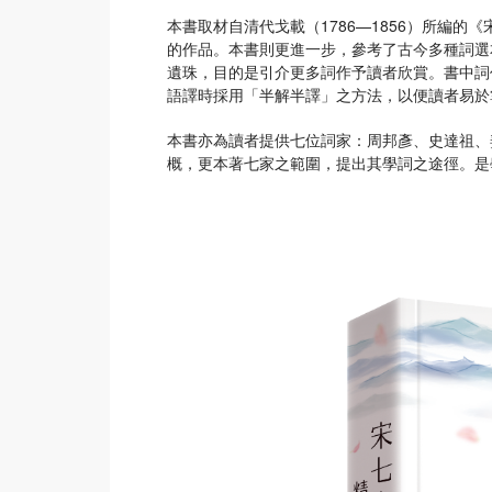
本書取材自清代戈載（1786—1856）所編的
的作品。本書則更進一步，參考了古今多種詞選
遺珠，目的是引介更多詞作予讀者欣賞。書中詞
語譯時採用「半解半譯」之方法，以便讀者易於
本書亦為讀者提供七位詞家：周邦彥、史達祖、
概，更本著七家之範圍，提出其學詞之途徑。是