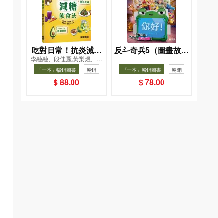
吃對日常！抗炎減糖
反斗奇兵5（圖畫故事
李融融、段佳麗,黃梨煜、顧
飲食法
版）
凱辰
「一本」暢銷圖書
暢銷
「一本」暢銷圖書
暢銷
$ 88.00
$ 78.00