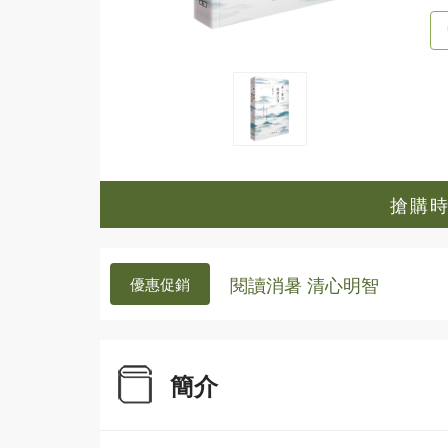
搶購時間
閱讀消暑 清心明智
優惠促銷
簡介