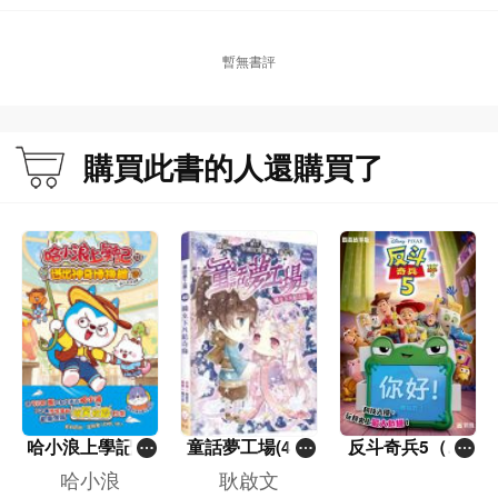
暫無書評
購買此書的人還購買了
哈小浪上學記(1
童話夢工場(40)
反斗奇兵5（圖
3)——逃出神奇
——織女下凡結
畫故事版）
哈小浪
耿啟文