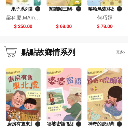
果子系列叢
閱讀闖三關──
嘻哈鳥森林故事
書 （一套九本）
再見，波比！
叢書 兒童正向教
梁科慶,MAmiM
何巧嬋
育繪本4：下雨
amA,何巧嬋
$ 250.00
$ 68.00
$ 78.00
了……
點點故鄉情系列
更多>
廚房有隻東北虎
婆婆密語[點點故
神奇的虎頭鞋[點