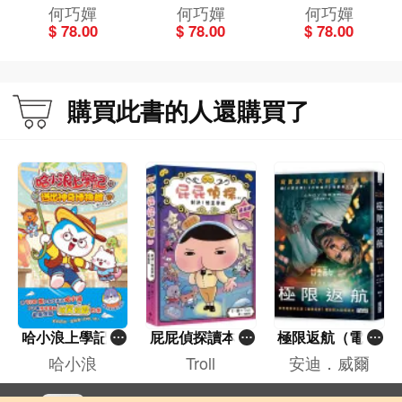
[點點故鄉情系
鄉情系列]
點故鄉情系列]
何巧嬋
何巧嬋
何巧嬋
列]
$ 78.00
$ 78.00
$ 78.00
購買此書的人還購買了
哈小浪上學記(1
屁屁偵探讀本(1
極限返航（電影
3)——逃出神奇
3)－－對決！怪
書衣典藏版）
哈小浪
Troll
安迪．威爾
博物館
盜學院（星星
（獨家收錄作者
$ 78.00
$ 71.70
$ 160.00
篇）
訪談）