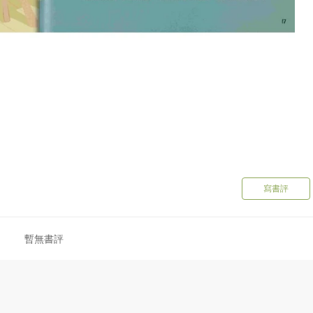
寫書評
暫無書評