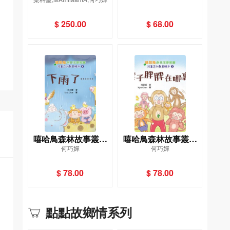
九本）
波比！
$ 250.00
$ 68.00
嘻哈鳥森林故事叢書
嘻哈鳥森林故事叢書
何巧嬋
何巧嬋
兒童正向教育繪本4：
兒童正向教育繪本3：
下雨了……
猴子胖胖在哪裏？
$ 78.00
$ 78.00
點點故鄉情系列