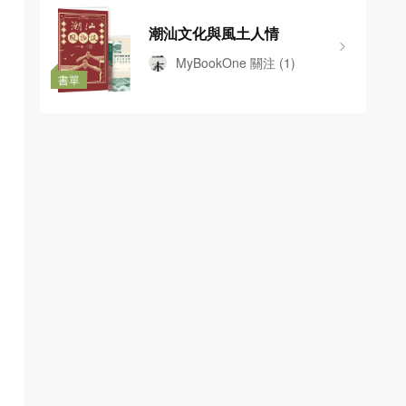
潮汕文化與風土人情
MyBookOne
關注
(1)
書單