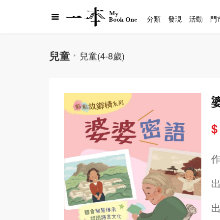
分類
發現
活動
門
兒童
兒童(4-8歲)
$
出