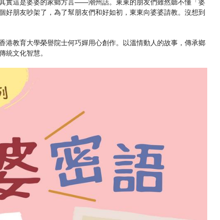
其實這是婆婆的家鄉方言——潮州話。東東的朋友們雖然聽不懂「婆
個好朋友吵架了，為了幫朋友們和好如初，東東向婆婆請教。沒想到
香港教育大學榮譽院士何巧嬋用心創作。以溫情動人的故事，傳承鄉
傳統文化智慧。