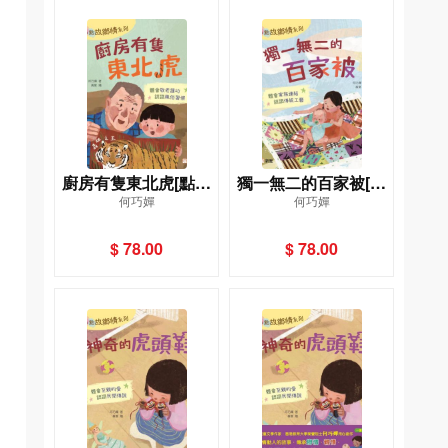
廚房有隻東北虎[點點
獨一無二的百家被[點
何巧嬋
何巧嬋
故鄉情系列]
點故鄉情系列]
$ 78.00
$ 78.00