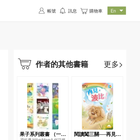
帳號
訊息
購物車
更多>
作者的其他書籍
果子系列叢書 （一套
閱讀闖三關──再見，
梁科慶,MAmiMamA,何巧嬋