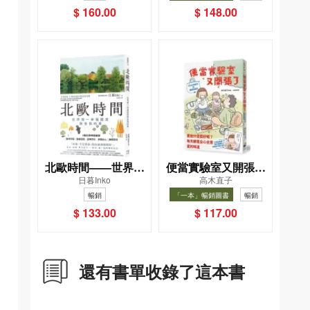
$ 160.00
$ 148.00
北歐時間——世界第
便當實驗室又開張了
日暮Inko
高木直子
一幸福國度教會我的
——日日和特別日的
暢銷
「一本」暢銷圖書
暢銷
事
菜單挑戰記
$ 133.00
$ 117.00
還有書單收錄了這本書