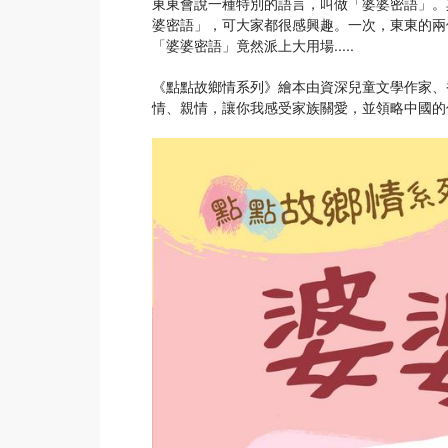
東東會說一種特別的語言，叫做「婆婆密語」。
婆密語」，可大家都很感興趣。一次，東東的兩
「婆婆密語」竟然派上大用場.....
《點點故鄉情系列》繪本由資深兒童文學作家、
情、親情，讓你我感受家族關愛，並領略中國的