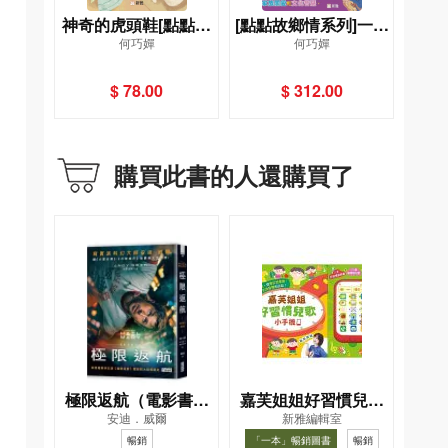
神奇的虎頭鞋[點點故
[點點故鄉情系列]一套
何巧嬋
何巧嬋
鄉情系列]
4冊
$ 78.00
$ 312.00
購買此書的人還購買了
極限返航（電影書衣
嘉芙姐姐好習慣兒歌
安迪．威爾
新雅編輯室
典藏版）（獨家收錄
小手機
暢銷
「一本」暢銷圖書
暢銷
作者訪談）