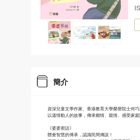
I
簡介
資深兒童文學作家、香港教育大學榮譽院士何巧
以溫情動人的故事，傳承鄉情、親情、感受家庭
《婆婆密語》
體會智慧的傅承，認識民間傳說！