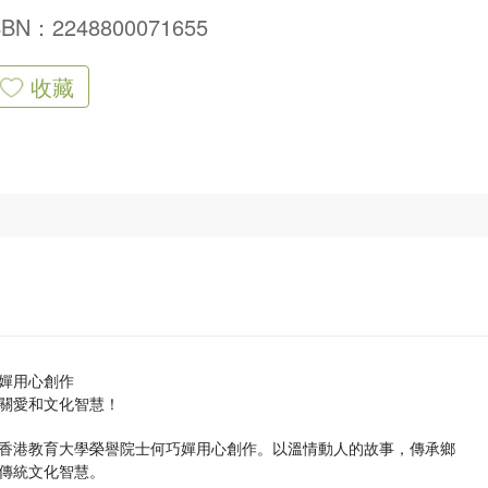
SBN：2248800071655
收藏
嬋用心創作
關愛和文化智慧！
香港教育大學榮譽院士何巧嬋用心創作。以溫情動人的故事，傳承鄉
傳統文化智慧。