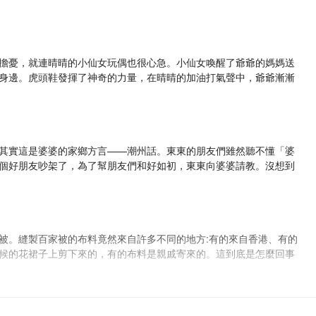
擔憂，就連晴晴的小仙女玩偶也很心急。小仙女喚醒了爺爺的媽媽送
身邊。虎頭鞋發揮了神奇的力量，在晴晴的加油打氣聲中，爺爺漸漸
其實這是婆婆的家鄉方言——潮州話。東東的朋友們雖然聽不懂「婆
個好朋友吵架了，為了幫朋友們和好如初，東東向婆婆請教。沒想到
被。縫製百家被的布料竟然來自許多不同的地方:有的來自香港、有的
候的花裙子上剪下來的，有的布料是親戚寄來的。這到底是怎麼回事