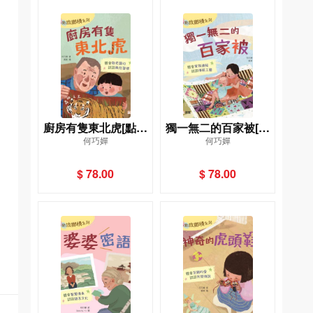
廚房有隻東北虎[點點
獨一無二的百家被[點
何巧嬋
何巧嬋
故鄉情系列]
點故鄉情系列]
$ 78.00
$ 78.00