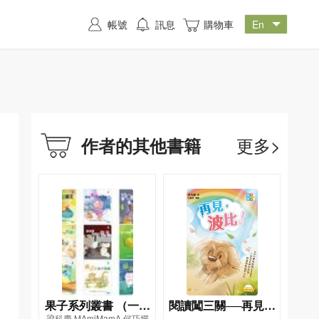
帳號
訊息
購物車
更多>
作者的其他書籍
果子系列叢書 （一套
閱讀闖三關──再見，
梁科慶,MAmiMamA,何巧嬋