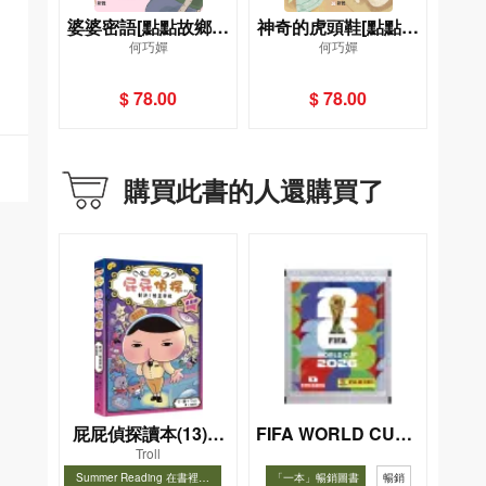
婆婆密語[點點故鄉情
神奇的虎頭鞋[點點故
何巧嬋
何巧嬋
系列]
鄉情系列]
$ 78.00
$ 78.00
購買此書的人還購買了
屁屁偵探讀本(13)－
FIFA WORLD CUP 2
Troll
026（Sticker pack
－對決！怪盜學院
Summer Reading 在書裡度
「一本」暢銷圖書
暢銷
貼紙包）
（星星篇）