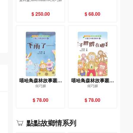
九本）
波比！
$ 250.00
$ 68.00
嘻哈鳥森林故事叢書
嘻哈鳥森林故事叢書
何巧嬋
何巧嬋
兒童正向教育繪本4：
兒童正向教育繪本3：
下雨了……
猴子胖胖在哪裏？
$ 78.00
$ 78.00
點點故鄉情系列