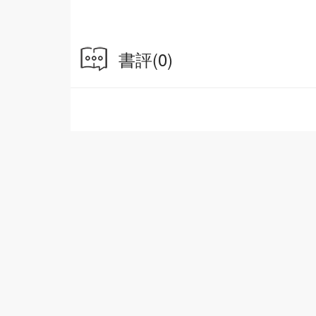
廚房裏的食物常常不翼而飛，思齊的外婆對此很
虎偷偷進了廚房，可家裏怎麼會有老虎呢？外婆
「東北虎」.....
書評
(0)