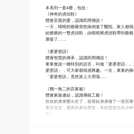
本系列一套4冊，包括：
《神奇的虎頭鞋》
體會至親的愛，認識民間傳說！
一天，晴晴的爺爺突然病倒進了醫院。家人都很
給爺爺的一雙虎頭鞋，由晴晴將虎頭鞋帶到爺爺
康復了……
《婆婆密語》
體會智慧的傅承，認識民間傳說！
東東會說一種特別的語言，叫做「婆婆密語」。
婆密語」，可大家都很感興趣。一次，東東的兩
「婆婆密語」竟然派上大用場.....
《獨一無二的百家被》
體會家族連結，認識傳統工藝！
欣欣的弟弟要出生了，祖母給弟弟做了一張百家
來自北京，還有的来自西安；有的是從欣欣小時
呢？
《廚房有隻東北虎》
體會敬老護幼，認識風俗習慣！