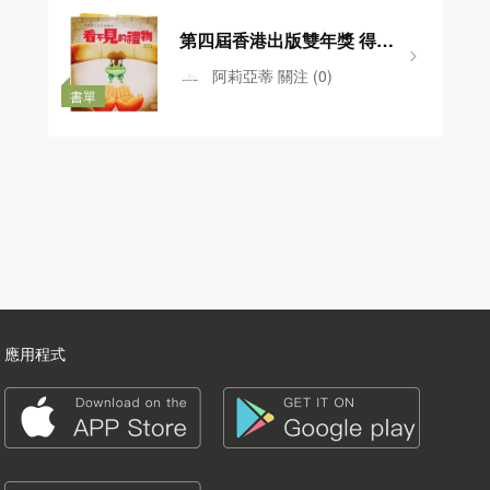
第四屆香港出版雙年獎 得獎
作品名單-兒童及青少年
阿莉亞蒂
關注
(0)
書單
應用程式