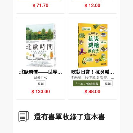
夏, Cool Down, Read On!-精
暢銷
$ 71.70
$ 12.00
選圖書67折
北歐時間——世界第
吃對日常！抗炎減糖
日暮Inko
李融融、段佳麗,黃梨煜、顧
一幸福國度教會我的
飲食法
凱辰
暢銷
「一本」暢銷圖書
暢銷
事
$ 133.00
$ 88.00
還有書單收錄了這本書