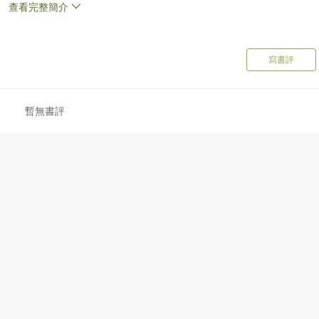
查看完整簡介
是苦惱。可除了外婆，大家好像都知道食物去了哪裏。聽說是一隻老
百思不解。其實，思齊家裏真的有一隻「老虎」，還是隻鼎鼎大名的
寫書評
暫無書評