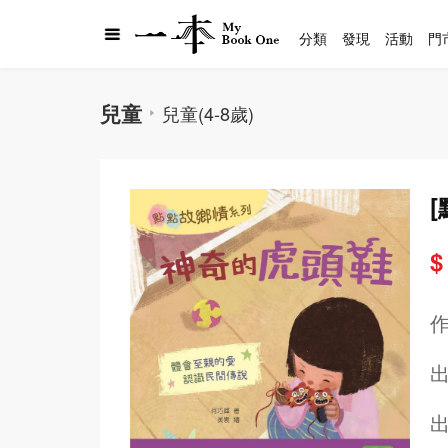
分類
發現
活動
門
兒童
兒童(4-8歲)
$
出