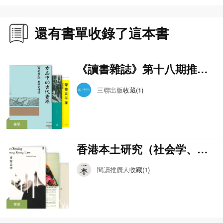
還有書單收錄了這本書
《讀書雜誌》第十八期推薦
書單
三聯出版
收藏(1)
書單
香港本土研究（社会学、人
类学、性别研究）
閱讀推廣人
收藏(1)
書單