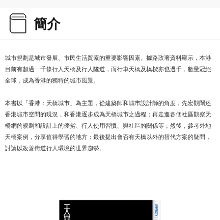
簡介
城市規劃是城市發展、市民生活質素的重要影響因素。據路政署資料顯示，本港
目前有超過一千條行人天橋及行人隧道，而行車天橋及橋樑亦也過千，數量冠絕
全球，成為香港的獨特的城市風景。
本書以「香港：天橋城市」為主題，從建築師和城市設計師的角度，先宏觀闡述
香港城市空間的現況，和香港逐步成為天橋城市之過程；再走進各個社區觀察天
橋網的規劃和設計上的優劣、行人使用習慣、與社區的關係等；然後，參考外地
天橋案例，分享值得學習的地方；最後提出會否有天橋以外的替代方案的疑問，
討論以改善街道行人環境的世界趨勢。