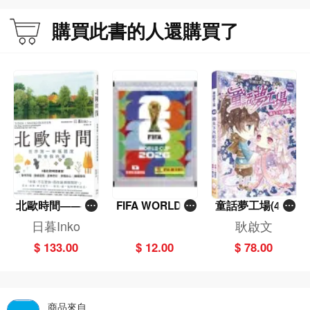
購買此書的人還購買了
北歐時間——世
FIFA WORLD C
童話夢工場(40)
界第一幸福國度
UP 2026（Stick
——織女下凡結
日暮Inko
耿啟文
教會我的事
er pack 貼紙
奇緣
$ 133.00
$ 12.00
$ 78.00
包）
商品來自