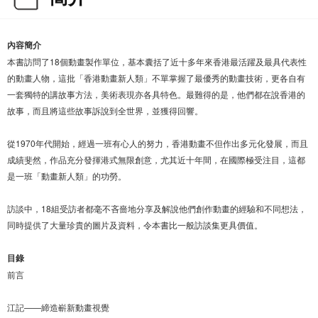
內容簡介
本書訪問了18個動畫製作單位，基本囊括了近十多年來香港最活躍及最具代表性
的動畫人物，這批「香港動畫新人類」不單掌握了最優秀的動畫技術，更各自有
一套獨特的講故事方法，美術表現亦各具特色。最難得的是，他們都在說香港的
故事，而且將這些故事訴說到全世界，並獲得回響。
從1970年代開始，經過一班有心人的努力，香港動畫不但作出多元化發展，而且
成績斐然，作品充分發揮港式無限創意，尤其近十年間，在國際極受注目，這都
是一班「動畫新人類」的功勞。
訪談中，18組受訪者都毫不吝嗇地分享及解說他們創作動畫的經驗和不同想法，
同時提供了大量珍貴的圖片及資料，令本書比一般訪談集更具價值。
目錄
前言
江記——締造嶄新動畫視覺