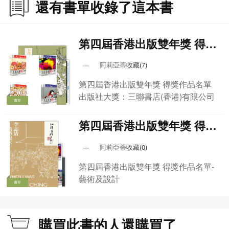
還有書單收錄了這本書
編者簡介
盧子英，資深創作人，早於1970年代末開始獨立動畫及短片創作，作品超過20
第四屆香港出版雙年獎 得獎
部，獲獎無數，並已被收藏於香港電影資料館及M+博物館。1978至1993年間於
作品名單-出版社大獎
香港電台電視部擔任動畫設計師，為香港最早一批專業動畫人員。1980年代至
阿莉亞蒂
收藏(7)
今，身兼動畫評論及香港普及文化研究身份，發表大量動漫畫及相關文字，亦先
後擔任香港藝術中心、香港大學通識教育及香港理工大學的動畫教授，積極推動
第四屆香港出版雙年獎 得獎作品名單
香港動畫教育。
出版社大獎：三聯書店(香港)有限公司
書單
主要著作包括《香港電影海報選錄》、《香港動畫有段古》及《動漫摘星錄》。
第四屆香港出版雙年獎 得獎
作品名單-藝術及設計
近年主力推動香港動畫文化創意產業及策劃動漫展覽。現任「香港動畫業及文化
阿莉亞蒂
收藏(0)
協會」秘書長、ifva動畫組評審以及「香港動畫支援計劃」策劃兼評委。
第四屆香港出版雙年獎 得獎作品名單-
藝術及設計
書單
購買此書的人還購買了