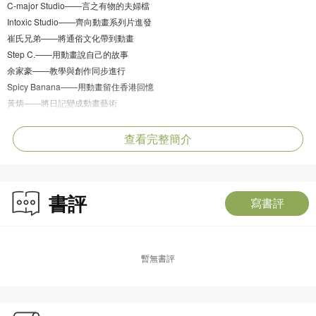
C-major Studio——言之有物的夫婦檔
Intoxic Studio——齊向動畫系列片進發
崔氏兄弟——將通俗文化帶到動畫
Step C.——用動畫說自己的故事
余家豪——教學與創作同步進行
Spicy Banana——用動畫留住香港回憶
黃炳——將日記變成動畫藝術
Morph Workshop——從生活中找到靈感
Andy Ng——玩家闖入遊戲世界
查看完整簡介
Point Five Studio——將香港動畫推向世外
Minimind Studio——一直堅持動畫創作
Johnee Lau——表演慾最強的動畫人
書評
John Chan——香港動畫的實力派
寫書評
玖貳肆工作室——最年輕的三人組合
李國威——感受動畫影像的力量
Stella So——遊走於插畫與動畫之間
暫無書評
Simage——香港動畫產業的代表
附錄
後記