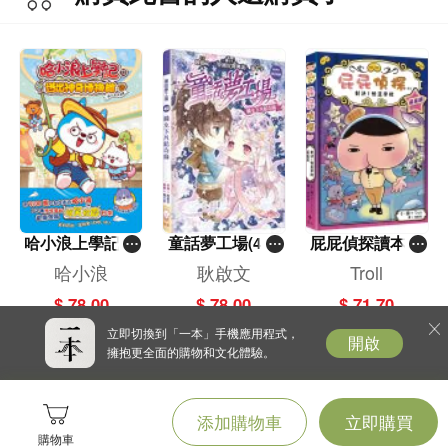
哈小浪上學記(1
童話夢工場(40)
屁屁偵探讀本(1
3)——逃出神奇
——織女下凡結
3)－－對決！怪
哈小浪
耿啟文
Troll
博物館
奇緣
盜學院（星星
$ 78.00
$ 78.00
$ 71.70
篇）
立即切換到「一本」手機應用程式，
開啟
擁抱更全面的購物和文化體驗。
添加購物車
立即購買
購物車