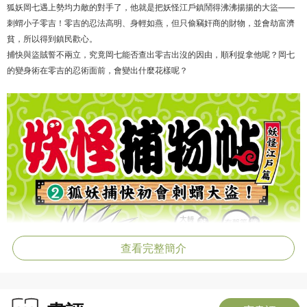
狐妖岡七遇上勢均力敵的對手了，他就是把妖怪江戶鎮鬧得沸沸揚揚的大盜——
刺蝟小子零吉！零吉的忍法高明、身輕如燕，但只偷竊奸商的財物，並會劫富濟
貧，所以得到鎮民歡心。
捕快與盜賊誓不兩立，究竟岡七能否查出零吉出沒的因由，順利捉拿他呢？岡七
的變身術在零吉的忍術面前，會變出什麼花樣呢？
查看完整簡介