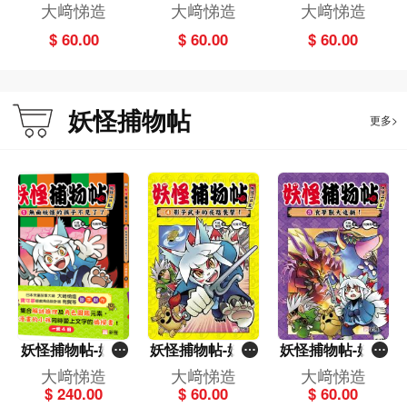
江戶篇（1）無
江戶篇（3）食
江戶篇(4)影子武
大﨑悌造
大﨑悌造
大﨑悌造
面妖怪的孩子不
夢獸大追捕！
士的夜路襲擊！
$ 60.00
$ 60.00
$ 60.00
見了？
妖怪捕物帖
更多>
妖怪捕物帖-妖怪
妖怪捕物帖-妖怪
妖怪捕物帖-妖怪
江戶篇-套裝(一
江戶篇(4)影子武
江戶篇（3）食夢
大﨑悌造
大﨑悌造
大﨑悌造
套4冊)
士的夜路襲擊！
獸大追捕！
$ 240.00
$ 60.00
$ 60.00