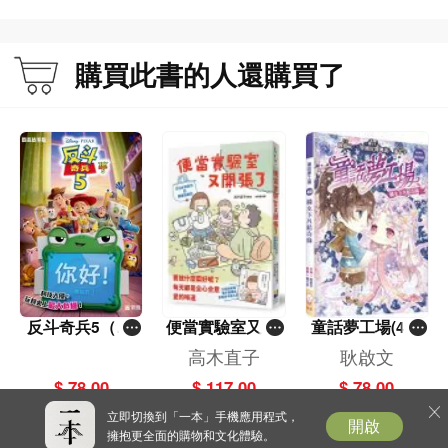
購買此書的人還購買了
反斗奇兵5（圖
便當實驗室又開
童話夢工場(40)
畫故事版）
張了——日日和
——織女下凡結
高木直子
耿啟文
特別日的菜單挑
奇緣
$ 78.00
$ 117.00
$ 78.00
戰記
立即切換到「一本」手機應用程式，
開啟
擁抱更全面的購物和文化體驗。