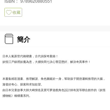
ISBN：
9789620880551
收藏
簡介
日本人氣新世代橋樑書，古代偵探奇案錄！
妖怪江戶鎮裡妖魔為患，大捕快岡七決心警惡懲奸、解決奇異事件！
本書集精彩漫畫、推理解謎、角色圖鑑於一身，幫助孩子開啓邏輯推理的大腦，
激發好奇心、探索和求知欲望。
由日本兒童故事大師大崎悌造及寶可夢遊戲角色設計師有賀等聯合創作的《妖怪
捕物帖》橋樑書系列。