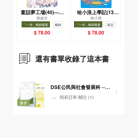
童話夢工場(40)——
哈小浪上學記(13)
耿啟文
哈小浪
織女下凡結奇緣
——逃出神奇博物館
「一本」暢銷圖書
暢銷
「一本」暢銷圖書
新品
暢銷
$ 78.00
$ 78.00
還有書單收錄了這本書
DSE公民與社會發展科 ─
「一帶一路」與粵港澳大灣區
阿莉亞蒂
關注
(1)
發展書單
書單