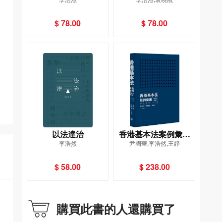
基本法第45條起草過
程師--新角色下中國的
程概覽
「一帶一路」倡議
$ 78.00
$ 78.00
以法達治
香港基本法案例彙編
李浩然
尹國華,李浩然,王靜
（1997-2010）（第
四十三條至第一百六
$ 58.00
$ 238.00
十條）
購買此書的人還購買了