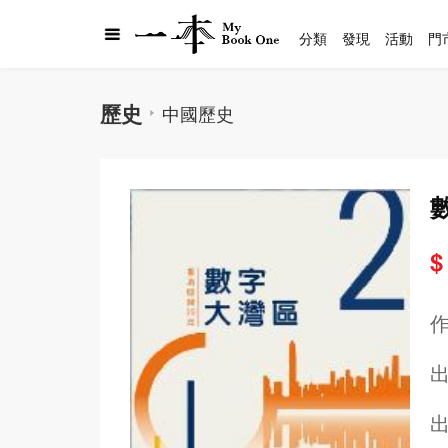
分類
發現
活動
門
歷史
中國歷史
$
出