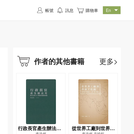
帳號
訊息
購物車
更多>
作者的其他書籍
行政長官產生辦法考--
從世界工廠到世界工
李浩然
李浩然,袁曉航