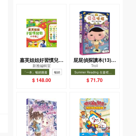
嘉芙姐姐好習慣兒歌
屁屁偵探讀本(13)－
新雅編輯室
Troll
小手機
－對決！怪盜學院
「一本」暢銷圖書
暢銷
Summer Reading 在書裡度
（星星篇）
夏, Cool Down, Read On!-精
暢銷
$ 148.00
$ 71.70
選圖書67折