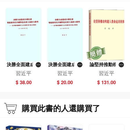
決勝全面建成小
決勝全面建成小
論堅持推動構建
康社會 奪取新
康社會 奪取新
人類命運共同體
習近平
習近平
習近平
時代中國特色社
時代中國特色社
$ 38.00
$ 20.00
$ 131.00
會主義偉大勝利
會主義偉大勝利
（大字本）
購買此書的人還購買了