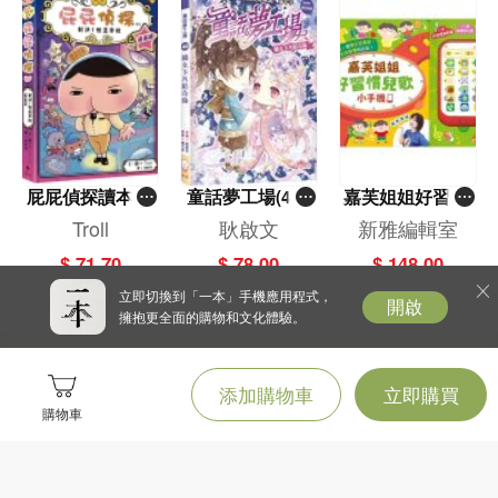
屁屁偵探讀本(1
童話夢工場(40)
嘉芙姐姐好習慣
3)－－對決！怪
——織女下凡結
兒歌小手機
Troll
耿啟文
新雅編輯室
盜學院（星星
奇緣
$ 71.70
$ 78.00
$ 148.00
篇）
立即切換到「一本」手機應用程式，
開啟
擁抱更全面的購物和文化體驗。
添加購物車
立即購買
購物車