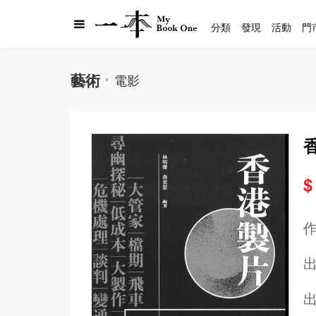
分類
發現
活動
門
藝術
電影
$
出