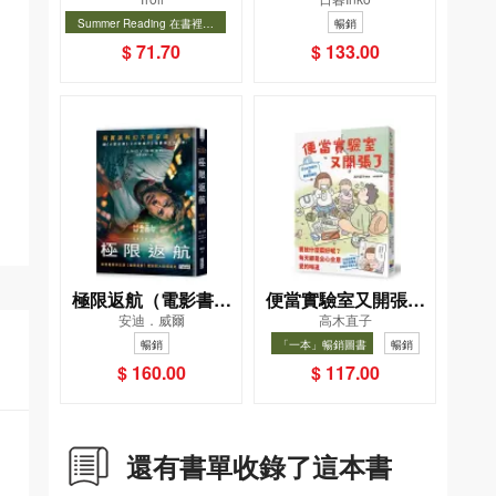
－對決！怪盜學院
一幸福國度教會我的
Summer Reading 在書裡度
暢銷
（星星篇）
事
夏, Cool Down, Read On!-精
暢銷
$ 71.70
$ 133.00
選圖書67折
極限返航（電影書衣
便當實驗室又開張了
安迪．威爾
高木直子
典藏版）（獨家收錄
——日日和特別日的
暢銷
「一本」暢銷圖書
暢銷
作者訪談）
菜單挑戰記
$ 160.00
$ 117.00
還有書單收錄了這本書