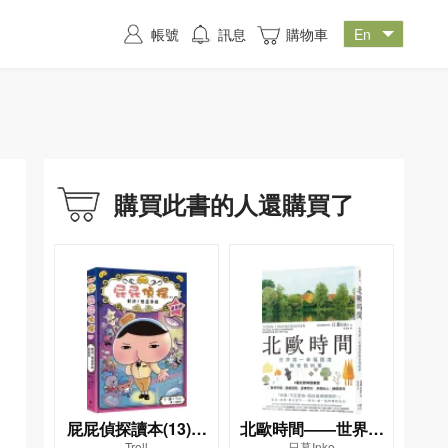
帳號
訊息
購物車
購買此書的人還購買了
屁屁偵探讀本(13)－
北歐時間——世界第
Troll
日暮Inko