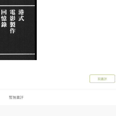
寫書評
暫無書評