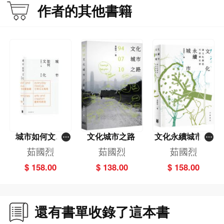
作者的其他書籍
城市如何文化
文化城市之路
文化永續城市：
（增訂版）
讓文化創造可持
茹國烈
茹國烈
茹國烈
續社會
$ 158.00
$ 138.00
$ 158.00
還有書單收錄了這本書