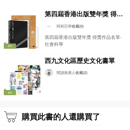
第四屆香港出版雙年獎 得獎
作品名單-社會科學
阿莉亞蒂
收藏(0)
第四屆香港出版雙年獎 得獎作品名單-
社會科學
書單
西九文化區歷史文化書單
閱讀推廣人
收藏(2)
書單
購買此書的人還購買了