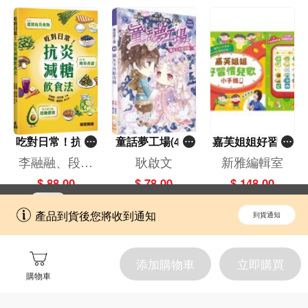
吃對日常！抗炎
童話夢工場(40)
嘉芙姐姐好習慣
減糖飲食法
——織女下凡結
兒歌小手機
李融融、段佳
耿啟文
新雅編輯室
奇緣
麗,黃梨煜、顧
$ 88.00
$ 78.00
$ 148.00
凱辰
立即切換到「一本」手機應用程式，
開啟
產品到貨後您將收到通知
到貨通知
擁抱更全面的購物和文化體驗。
添加購物車
立即購買
購物車