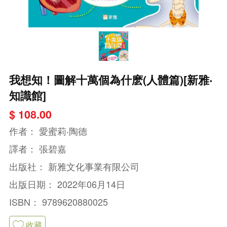
我想知！圖解十萬個為什麽(人體篇)[新雅‧
知識館]
$ 108.00
作者：
愛蜜莉‧陶德
譯者：
張碧嘉
出版社：
新雅文化事業有限公司
出版日期：
2022年06月14日
ISBN：
9789620880025
收藏