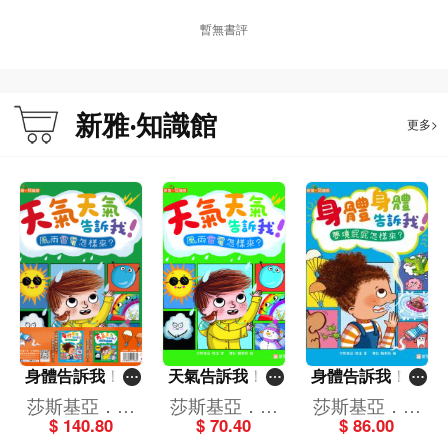
暫無書評
新雅‧知識館
更多>
身體告訴我！天
天氣告訴我！風
身體告訴我！夢
氣告訴我！套裝
雨雷電怎樣來？
境屁屁怎樣來？
莎斯基亞．格
莎斯基亞．格
莎斯基亞．格
（一套2冊）[新
[新雅．知識館]
[新雅．知識館]
$ 140.80
$ 70.40
$ 86.00
温
温
温
雅．知識館]