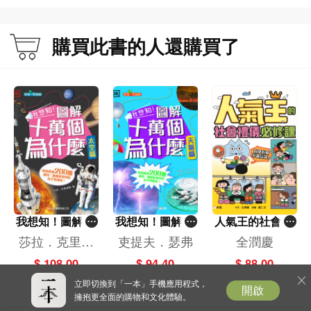
購買此書的人還購買了
我想知！圖解十
我想知！圖解十
人氣王的社會禮
萬個為什麼（太
萬個為什麼（天
儀必修課：科學
莎拉．克里達
吏提夫．瑟弗
全潤慶
空篇）[新雅‧知
氣篇）[新雅‧知
拆解不當行為
斯
$ 108.00
$ 94.40
$ 88.00
識館]
識館]
立即切換到「一本」手機應用程式，
開啟
擁抱更全面的購物和文化體驗。