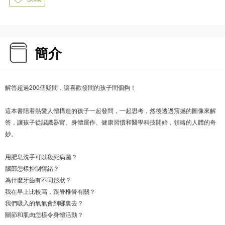
簡介
解答超過200個疑問，讓喜歡發問的孩子問個夠！
這本書陪着熱愛人體構造的孩子一起發問，一起思考，然後透過震撼的圖像來解
答，讓孩子從認識器官、身體運作、健康習慣和醫學科技開始，領略的人體的奇
妙。
用肥皂洗手可以殺死病菌？
腦部怎樣控制情緒？
為什麼牙齒有不同形狀？
我在早上比較高，跟脊椎骨有關？
我們吸入的氧氣會到哪裏去？
關節和肌肉怎樣令身體活動？