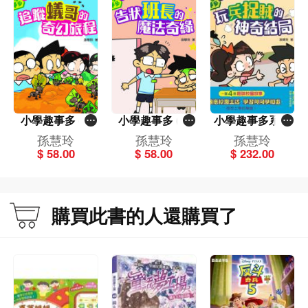
小學趣事多 (2)
小學趣事多 (3)
小學趣事多系列
追蹤蟻哥的奇幻
告狀班長的魔法
(一套4冊)
孫慧玲
孫慧玲
孫慧玲
旅程
奇緣
$ 58.00
$ 58.00
$ 232.00
購買此書的人還購買了