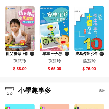
祖父祖母正能量
單車王子怎麼
成為傑出少年的
－孫兒這樣教[祖
啦?[新雅兒童成
10個方法(增訂
孫慧玲
孫慧玲
孫慧玲
孫教養學堂]
長故事集]
版)
$ 88.00
$ 65.00
$ 75.00
小學趣事多
更多>