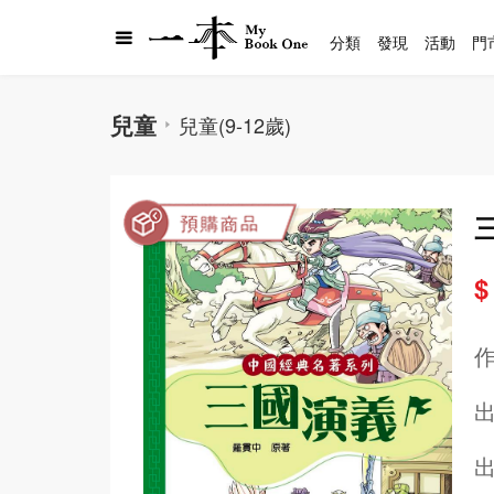
分類
發現
活動
門
兒童
兒童(9-12歲)
$
出