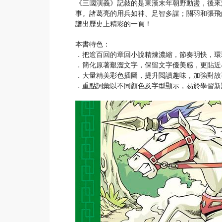
《三國演義》記敍的是東漢末年朝野動盪，後來
事。諸葛亮的用兵如神、足智多謀；關羽和張飛
譜出歷史上精彩的一頁！
本書特色：
．把逾百回的章回小說精煉濃縮，節奏明快，環
．簡化原著艱澀文字，保留文字優美感，更貼近
．大量精美彩色插圖，提升閲讀趣味，加強對故
．重點詞彙以不同顏色及字型顯示，易於學習新