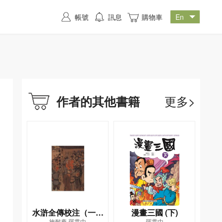
帳號
訊息
購物車
更多>
作者的其他書籍
水滸全傳校注（一）
漫畫三國 (下)
施耐庵,羅貫中
羅貫中