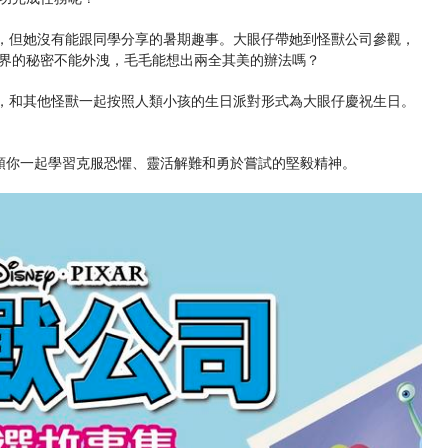
日，但她沒有能跟同學分享的暑期趣事。大眼仔帶她到怪獸公司參觀，
界的秘密不能外洩，毛毛能想出兩全其美的辦法嗎？
議，和其他怪獸一起按照人類小孩的生日派對形式為大眼仔慶祝生日。
領你一起學習克服恐懼、靈活解難和勇於嘗試的堅毅精神。