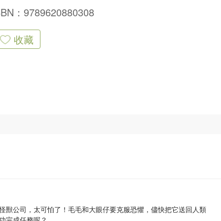
SBN：9789620880308
收藏
怪獸公司，太可怕了！毛毛和大眼仔要克服恐懼，儘快把它送回人類
功完成任務呢？