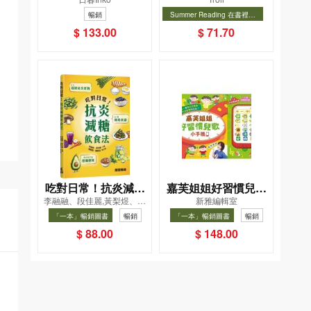
一幸福國度教會我的
－對決！怪盜學院
暢銷
Summer Reading 在書裡度
事
（星星篇）
夏, Cool Down, Read On!-精
暢銷
$ 133.00
$ 71.70
選圖書67折
吃對日常！抗炎減糖
嘉芙姐姐好習慣兒歌
李融融、段佳麗,黃梨煜、顧
新雅編輯室
飲食法
小手機
凱辰
「一本」暢銷圖書
暢銷
「一本」暢銷圖書
暢銷
$ 88.00
$ 148.00