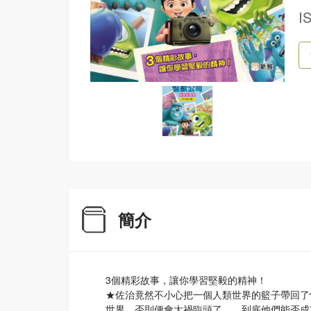
I
簡介
3個精彩故事，讓你學習堅毅的精神！
★佐治竟然不小心把一個人類世界的籃子帶回了
世界，否則便會大禍臨頭了……到底他們能否成