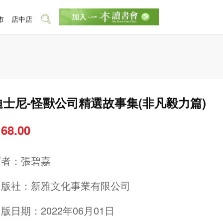
市
店中店
迪士尼-怪獸公司精選故事集(非凡毅力篇)
 68.00
譯者：
張碧嘉
出版社：
新雅文化事業有限公司
版日期：2022年06月01日