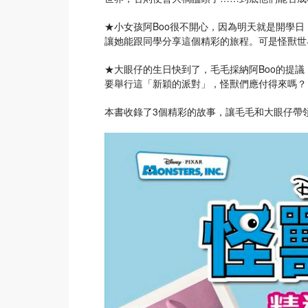
★小女孩阿Boo很不開心，因為明天就是開學
讓她能跟同學分享這個精彩的旅程。可是怪獸世
★大眼仔的生日快到了，毛毛採納阿Boo的提
要舉行這「新穎的派對」，怪獸們應付得來嗎？
本書收錄了3個精彩的故事，讓毛毛和大眼仔帶