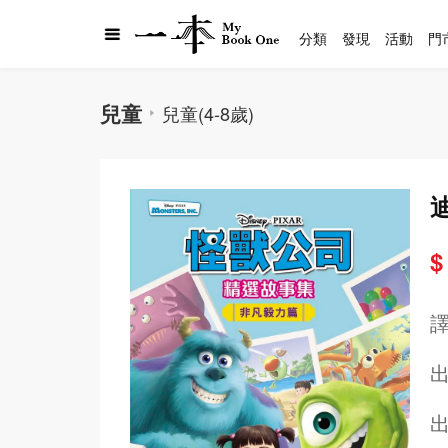
分類
發現
活動
門
兒童
兒童(4-8歲)
$
出