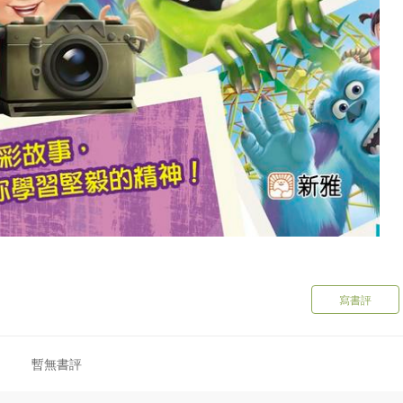
寫書評
暫無書評