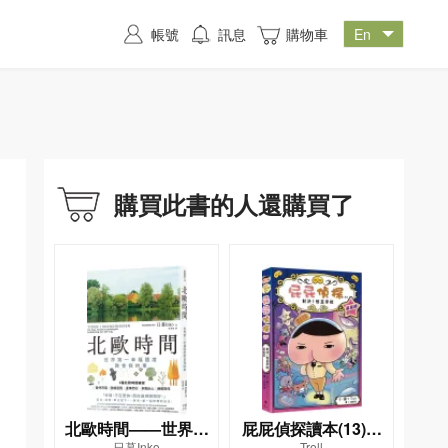
帳號
訊息
購物車
購買此書的人還購買了
北歐時間——世界第
屁屁偵探讀本(13)－
日暮Inko
Troll