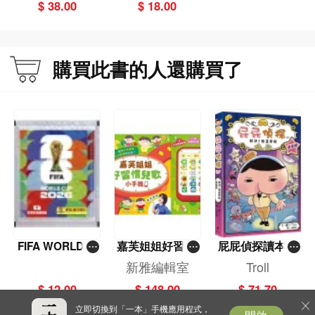
$ 38.00
$ 18.00
民代表大會第四
民代表大會第一
次會議上
次會議上
購買此書的人還購買了
FIFA WORLD C
嘉芙姐姐好習慣
屁屁偵探讀本(1
UP 2026（Stick
兒歌小手機
3)－－對決！怪
新雅編輯室
Troll
er pack 貼紙
盜學院（星星
$ 12.00
$ 148.00
$ 71.70
包）
篇）
立即切換到「一本」手機應用程式，