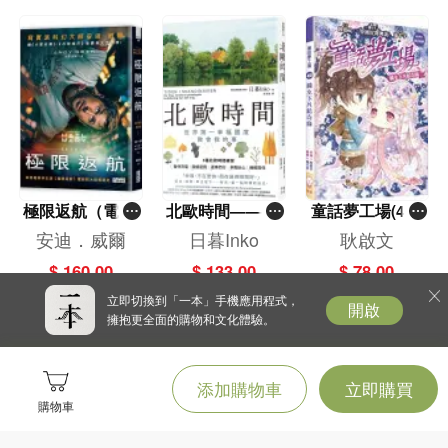
極限返航（電影
北歐時間——世
童話夢工場(40)
書衣典藏版）
界第一幸福國度
——織女下凡結
安迪．威爾
日暮Inko
耿啟文
（獨家收錄作者
教會我的事
奇緣
$ 160.00
$ 133.00
$ 78.00
訪談）
立即切換到「一本」手機應用程式，
開啟
擁抱更全面的購物和文化體驗。
添加購物車
立即購買
購物車