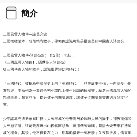
簡介
三國風雲人物傳—諸葛亮篇
三國橋樑讀本，段段精彩故事，帶領你認識可能是最完美的中國古人諸葛亮！
三國風雲人物傳-諸葛亮篇(一套2冊)，包括：
《三國風雲人物傳1：隱世高人諸葛亮》
從三國傳奇人物的故事，認識風雲變幻的時代！
「三國時代」被稱為中國歷史上的「英雄時代」，歷史故事性強，一向深受小朋
友歡迎，本系列為一套適合初小或以上學生閱讀的橋樑書，精選三國風雲人物的
精彩故事，圖文並茂，提升孩子的閱讀興趣，讓孩子從閱讀圖畫書過度到文字
書。
少年諸葛亮遭遇家庭巨變，大智早成的他雖隱居於遠離人煙的隆中，卻獲劉備等
人三顧茅廬。諸葛亮應邀出山後嶄露頭角，運用機智頭腦，獻計火燒曹軍在博望
坡的糧倉。其後，他不費吹灰之力，用草船借來十萬枝箭；又夜觀天象，借東風