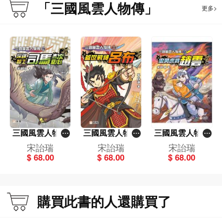
「三國風雲人物傳」
更多>
三國風雲人物傳
三國風雲人物傳
三國風雲人物傳
(14)深謀智士司
(13)蓋世戰神呂
(12)忠勇虎將趙
宋詒瑞
宋詒瑞
宋詒瑞
馬懿
布
雲
$ 68.00
$ 68.00
$ 68.00
購買此書的人還購買了