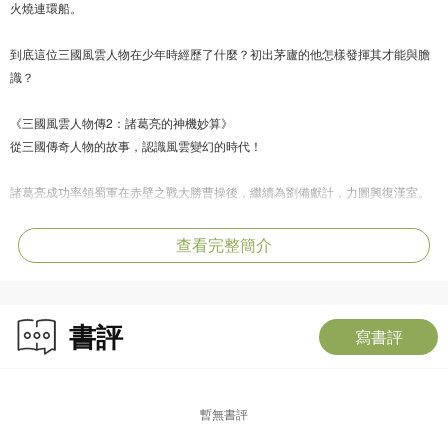
火燒連環船。
到底這位三國風雲人物在少年時經歷了什麼？初出茅廬的他怎樣發揮其才能與膽
識？
《三國風雲人物傳2：諸葛亮的神機妙算》
從三國傳奇人物的故事，認識風雲變幻的時代！
諸葛亮成功率領蜀軍在赤壁之戰大勝曹操後，繼續為劉備獻計，力圖興復漢室。
劉備逝世前把兒子劉禪託付給諸葛亮，他自此心輔佐後主，曾七擒七縱南蠻王孟
查看完整簡介
獲，又多次興師北伐抗魏。諸葛亮一生鞠躬盡瘁，到底他是如何憑藉神機妙算，
助蜀國穩佔天下三分的一席位？最後又能否協助君主完成一統天下的大業？在與
周瑜，司馬懿等的鬥智中，又使出哪些傳頌千古的計謀？
書評
寫書評
「三國時代」被稱為中國歷史上的「英雄時代」，歷史故事性強，一向深受小朋
友歡迎，本系列由著名兒童文學作家宋詒瑞所著，為一套適合初小或以上學生閱
讀的橋樑書，精選三國風雲人物的精彩故事，以淺白文字配精美插圖，提升孩子
暫無書評
的閱讀興趣之餘，更可讓他們從閱讀圖畫書輕鬆過度到文字書。