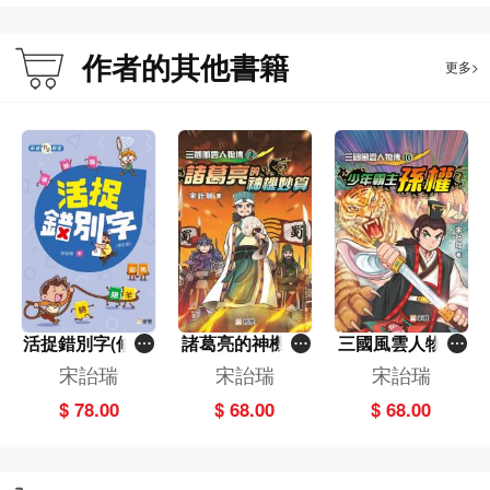
系列特色：
．生動的小說形式，讀者可一邊看故事，一邊認識三國時期的人物及事件。
作者的其他書籍
更多>
．三國時期故事的橋樑書，文圖比例較高，吸引孩子自主閱讀，有助他們逐步建
立閱讀習慣。
活捉錯別字(修訂
諸葛亮的神機妙
三國風雲人物傳
版)[新雅中文教
算 (2)[三國風雲
(10)少年霸主孫
宋詒瑞
宋詒瑞
宋詒瑞
室]
人物傳]
權
$ 78.00
$ 68.00
$ 68.00