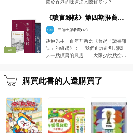
屬於香港的味道您又瞭解多少？
《讀書雜誌》第四期推薦書
單
三聯出版
收藏(13)
胡適先生一百年前撰寫《發起「讀書雜
誌」的緣起》：「 我們也許能引起國
書單
人一點讀書的興趣——大家少說點空
話，多讀點好書。」香港三聯《讀書雜
誌》牢記於心，因此將第三期各欄目篇
章提及而又仍在市面流通的好書，整理
購買此書的人還購買了
成這張書單，方便讀者訂購。