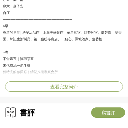
序六 黎子安
自序
───────────────────────────
○早
香港的早晨│浩記甜品館、上海美華菜館、華星冰室、紅茶冰室、蘭芳園、樂香
園、妹記生滾粥品、第一腸粉專賣店、一點心、鳳城酒家、蓮香樓
───────────────────────────
○粵
不舍晝夜｜陸羽茶室
末代風流―崩牙成
舊時光的存與廢｜鏞記八樓嚐真會所
人來人往｜福臨門（灣仔店）
魚翅，或者無魚翅｜新同樂魚翅酒家
查看完整簡介
時代的潮流與回眸｜家全七福
老店回魂之路｜嘉麟樓
麗晶軒之後｜欣圖軒
書評
四季酒店中的守望者｜龍景軒
寫書評
九如坊中｜大班樓
───────────────────────────