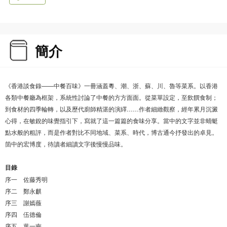
簡介
《香港談食錄——中餐百味》一冊涵蓋粵、潮、浙、蘇、川、魯等菜系。以香港
各類中餐廳為框架，系統性討論了中餐的方方面面。從菜單設定，至飲饌食制；
到食材的四季輪轉，以及歷代廚師精湛的演繹……作者細緻觀察，經年累月沉澱
心得，在敏銳的味覺指引下，寫就了這一篇篇的食味分享。當中的文字並非蜻蜓
點水般的粗評，而是作者對比不同地域、菜系、時代，博古通今抒發出的卓見。
箇中的宏博度，待讀者細讀文字後慢慢品味。
目錄
序一 佐藤秀明
序二 鄭永麒
序三 謝嫣薇
序四 伍德倫
序五 葉一南