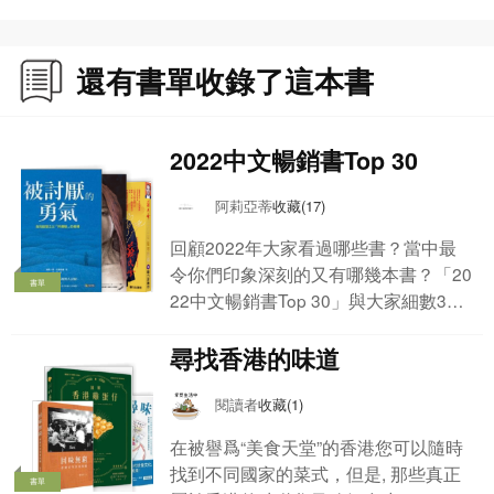
鐘鳴鼎食之家的粵菜往事——《蘭齋舊事與南海十三郎》
還有書單收錄了這本書
作者簡介
徐成，浙江人，在天南地北生活過，目前定居香港。
金融從業者；飲食專欄作家；文學翻譯，已出版譯作兩種。人生最大樂趣在於走
2022中文暢銷書Top 30
走吃吃，在香港街頭巷尾各類食肆留下覓食身影，又常在世界各地尋找美食，希
望通過文字可將這種對美的追求與讀者分享和探討。在《大公報》撰寫飲食專欄
阿莉亞蒂
收藏(17)
「飲饌短歌」；二○一四年開設公衆號「走走吃吃」。
回顧2022年大家看過哪些書？當中最
令你們印象深刻的又有哪幾本書？「20
書單
22中文暢銷書Top 30」與大家細數30
本暢銷中文書籍，想知道你們的最愛圖
書有沒有上榜，或曾經錯過哪些人氣書
尋找香港的味道
籍，就要留意暢銷排行榜！
閱讀者
收藏(1)
在被譽爲“美食天堂”的香港您可以隨時
找到不同國家的菜式，但是, 那些真正
書單