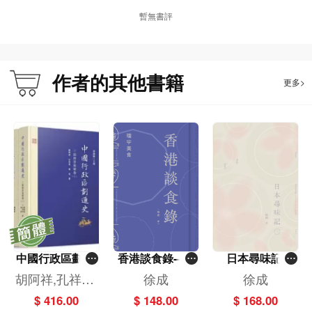
○潮
暫無書評
潮汕之家｜尚興潮州飯店、樂口福酒家、創發潮州飯店、金燕島潮州酒樓、好酒
好蔡、好蔡館
───────────────────────────
○浙
作者的其他書籍
更多>
歲月之門｜天香樓
能不憶江南？｜杭州酒家
───────────────────────────
○蘇
留園今何在｜留園雅敘
───────────────────────────
○北
北國鄉愁緩解計劃｜泰豐樓、阿純山東餃子、有緣小敘、巴依餐廳
不知有漢｜鹿鳴春
───────────────────────────
○中
中國行政區劃通
香港談食錄--環
日本尋味記
不拘一格談中餐｜富臨飯店阿一鮑魚、新漢記飯店、唐人館（置地廣場）、永、
史．三國兩晉南
宇美食
（一）
胡阿祥,孔祥軍,
徐成
徐成
新榮記（香港分店）、甬府（香港分店）、鄧記川菜
朝卷（全二山）
徐成
───────────────────────────
$ 416.00
$ 148.00
$ 168.00
（精）
附錄