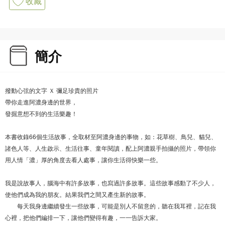
收藏
簡介
撥動心弦的文字 Ｘ 彌足珍貴的照片
帶你走進阿濃身邊的世界，
發掘意想不到的生活樂趣！
本書收錄66個生活故事，全取材至阿濃身邊的事物，如：花草樹、鳥兒、貓兒、
諸色人等、人生啟示、生活往事、童年閱讀，配上阿濃親手拍攝的照片，帶領你
用人情「濃」厚的角度去看人處事，讓你生活得快樂一些。
我是說故事人，腦海中有許多故事，也寫過許多故事。這些故事感動了不少人，
使他們成為我的朋友。結果我們之間又產生新的故事。
每天我身邊繼續發生一些故事，可能是別人不留意的，聽在我耳裡，記在我
心裡，把他們編排一下，讓他們變得有趣，一一告訴大家。