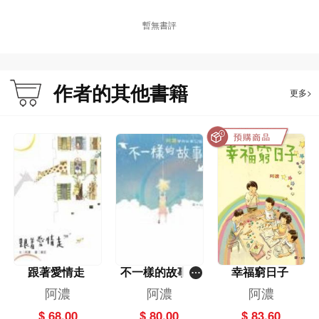
暫無書評
作者的其他書籍
更多>
跟著愛情走
不一樣的故事─
幸福窮日子
─阿濃愛的故事3
阿濃
阿濃
阿濃
2篇
$ 68.00
$ 80.00
$ 83.60