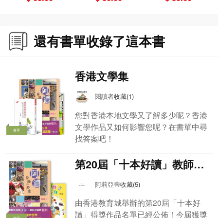
還有書單收錄了這本書
香港文學集
閱讀者
收藏(1)
您對香港本地文學又了解多少呢？香港
文學作品又如何影響您呢？在書單中尋
書單
找答案吧！
第20屆「十本好讀」教師推
薦好讀（小學組）
阿莉亞蒂
收藏(5)
由香港教育城舉辦的第20屆「十本好
讀」得獎作品名單已經公佈！今屆獲獎
書單