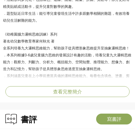
精美貼紙或活動卡，提升兒童對數學的興趣。
．題型貼近日常生活：能引導兒童發現生活中許多跟數學相關的難題，有效培養
幼兒生活解難的能力。
《幼稚園腦力邏輯思維訓練》系列
著名幼兒數學教育專家何秋光 著
全系列培養九大邏輯思維能力，幫助孩子從具體形象思維提升至抽象邏輯思維！
．本系列根據3-6歲兒童腦力思維的發展設計有趣的活動，培養兒童九大邏輯思維
能力：觀察力、判斷力、分析力、概括能力、空間知覺、推理能力、想像力、創
造力和記憶力，幫助孩子從具體形象思維過度至抽象邏輯思維。
．系列涵蓋兒童在上小學前應當具備的邏輯思維能力。每冊包含填色、塗畫、剪
貼、連線等多元化的訓練，部分更附有精美貼紙和活動卡，讓兒童在學習黃金時
期，運用九大邏輯思維能力破各種趣味挑戰題，腦力全開！
查看完整簡介
書評
寫書評