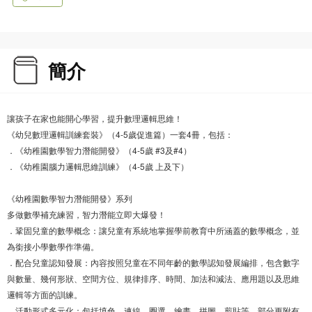
簡介
讓孩子在家也能開心學習，提升數理邏輯思維！
《幼兒數理邏輯訓練套裝》（4-5歲促進篇）一套4冊，包括：
．《幼稚園數學智力潛能開發》（4-5歲 #3及#4）
．《幼稚園腦力邏輯思維訓練》（4-5歲 上及下）
《幼稚園數學智力潛能開發》系列
多做數學補充練習，智力潛能立即大爆發！
．鞏固兒童的數學概念：讓兒童有系統地掌握學前教育中所涵蓋的數學概念，並
為銜接小學數學作準備。
．配合兒童認知發展：內容按照兒童在不同年齡的數學認知發展編排，包含數字
與數量、幾何形狀、空間方位、規律排序、時間、加法和減法、應用題以及思維
邏輯等方面的訓練。
．活動形式多元化：包括填色、連線、圈選、繪畫、拼圖、剪貼等，部分更附有