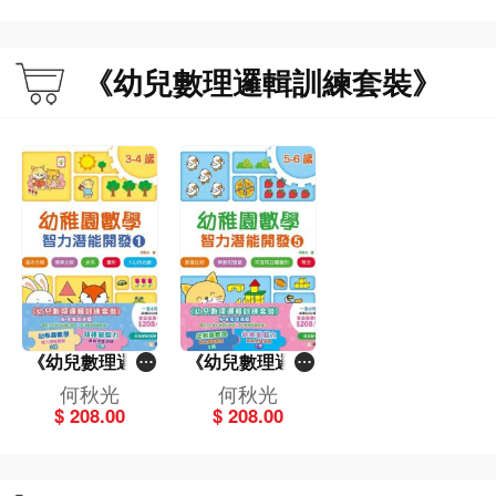
《幼兒數理邏輯訓練套裝》
《幼兒數理邏輯
《幼兒數理邏輯
訓練套裝》(3-4
訓練套裝》(5-6
何秋光
何秋光
歲啟迪篇）一套4
歲增強篇）一套4
$ 208.00
$ 208.00
冊
冊