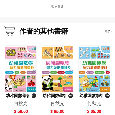
暫無書評
作者的其他書籍
更多>
幼稚園數學智力
幼稚園數學智力
幼稚園數學智力
潛能開發 (3) 4-5
潛能開發 (2) 3-4
潛能開發 (5) 5-6
何秋光
何秋光
何秋光
歲
歲
歲
$ 58.00
$ 65.00
$ 65.00