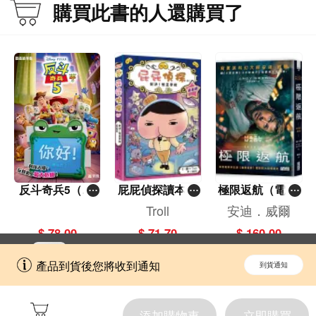
購買此書的人還購買了
反斗奇兵5（圖
屁屁偵探讀本(1
極限返航（電影
畫故事版）
3)－－對決！怪
書衣典藏版）
Troll
安迪．威爾
盜學院（星星
（獨家收錄作者
$ 78.00
$ 71.70
$ 160.00
篇）
訪談）
立即切換到「一本」手機應用程式，
開啟
產品到貨後您將收到通知
到貨通知
擁抱更全面的購物和文化體驗。
添加購物車
立即購買