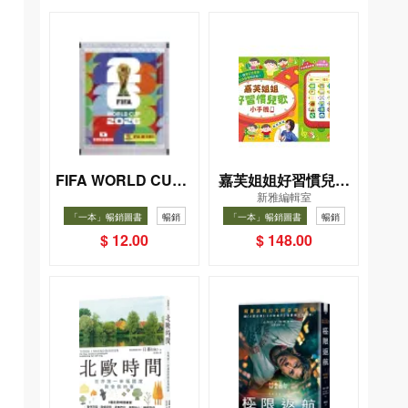
FIFA WORLD CUP 2
嘉芙姐姐好習慣兒歌
新雅編輯室
026（Sticker pack
小手機
「一本」暢銷圖書
暢銷
「一本」暢銷圖書
暢銷
貼紙包）
$ 12.00
$ 148.00