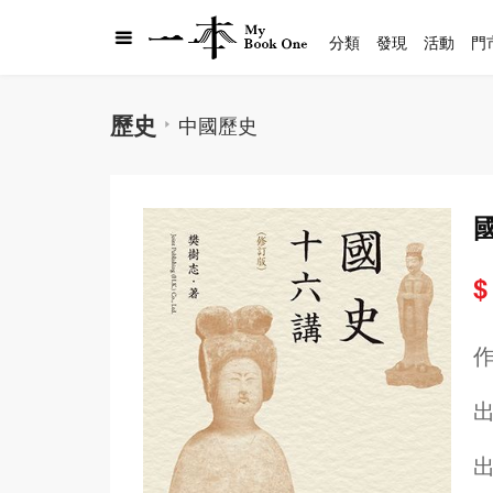
分類
發現
活動
門
歷史
中國歷史
$
出