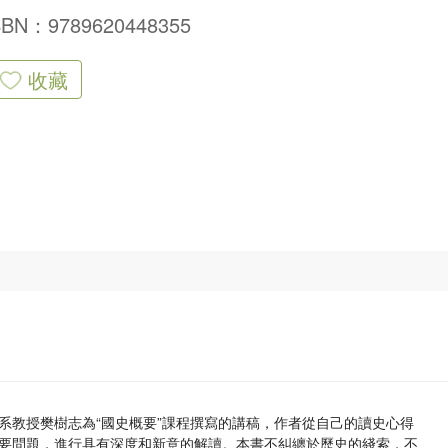
SBN：9789620448355
收藏
系教授樊樹志為“國史概要”課程撰寫的講稿，作者從自己的讀史心得
要問題，進行具有深度和新意的解讀。本書不糾纏於歷史的綫索，不