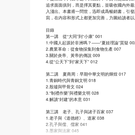
追求面面俱到，而是擇其要點，並吸收國内外最
入淺出。本書甫一問世，迅即成爲暢銷書，引發
寫，在内容和形式上都更加完善，力圖給讀者以
目錄
第一講 從“大同”到“小康” 001
1.中國人起源於非洲嗎？——“夏娃理論”質疑 00
2.農業革命：從食物採集到食物生產 007
3.關於炎帝、黃帝的傳說 009
4.從“公天下”到“家天下” 012
第二講 夏商周：早期中華文明的輝煌 017
1.青銅時代與青銅文明 018
2.殷墟與甲骨文 024
3.“制禮作樂”與禮樂文明 028
4.解讀“封建”的本意 031
第三講 老子、孔子與諸子百家 037
1.老子與《道德經》、道家 038
2.孔子與儒、儒家 041
3.墨家與法家 045