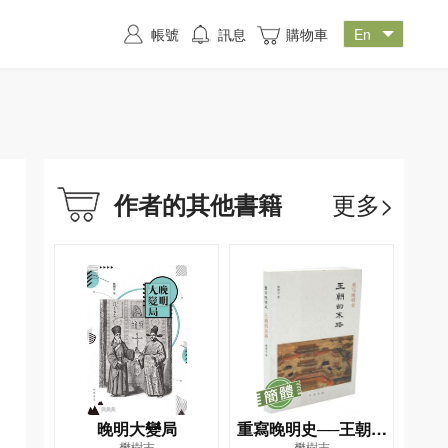
帳號
訊息
購物車
更多>
作者的其他書籍
晚明大變局
重寫晚明史──王朝的
樊樹志
樊樹志