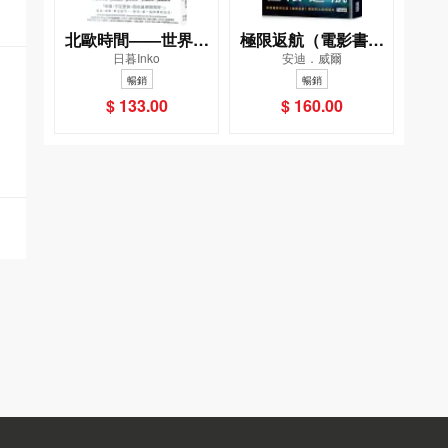
北歐時間——世界第
極限返航（電影書衣
日暮Inko
安迪．威爾
一幸福國度教會我的
典藏版）（獨家收錄
暢銷
暢銷
事
作者訪談）
$ 133.00
$ 160.00