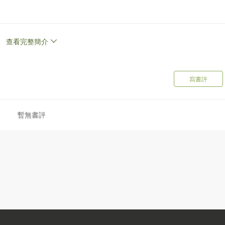
查看完整簡介
 067
寫書評
暫無書評