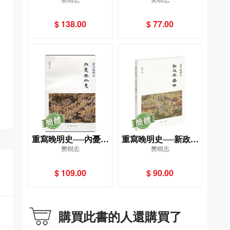
末路
$ 138.00
$ 77.00
重寫晚明史──內憂與
重寫晚明史──新政與
樊樹志
樊樹志
外患
盛世
$ 109.00
$ 90.00
購買此書的人還購買了