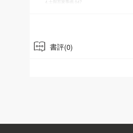
4.士與百家爭鳴 047
第四講 秦漢：中華帝國的初建 051
1.秦始皇：皇帝制度與帝國體制 052
2.劉邦：庶民皇帝，布衣將相 057
3.漢武帝：大漢帝國的威儀 063
4.“罷黜百家，獨尊儒術” ——中央集權的意識形態
書評
(0)
第五講 經學、讖緯、清議、玄學 071
1.古文經學與王莽“託古改制” 072
2.光武中興與讖緯 075
3.東漢的清議與太學生運動 079
4.魏晉風度與玄學 083
第六講 胡人漢化與漢人胡化的時代 091
1.五胡十六國時期的漢胡互化 092
2.漢化色彩濃烈的北魏改革 094
3.門閥政治的東晉南朝 101
4.隋：統一帝國的再建 104
第七講 唐：充滿活力的世界性帝國 111
1.從李世民到武則天 112