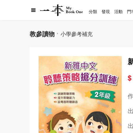
分類
發現
活動
門
教參讀物
小學參考補充
$
出