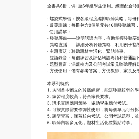
全書共6冊，供1至6年級學生使用。練習配合
‧ 螺旋式學習：按各級程度編排聆聽策略，每冊
‧ 反覆訓練：每冊包含8個單元共16個聆聽練
‧ 使用講解：
- 聆聽導航——說明話語內容，有助掌握聆聽要
- 策略直播——詳細分析聆聽策略，利用例子指
‧ 主題廣泛：聆聽題材生活化，緊貼時事。
‧ 雙語錄音：每個練習及評估均設粵語和普通話聆
‧ 題型豐富：涵蓋校內及公開考試常見聆聽理解
‧ 方便使用：備有參考答案，方便教師、家長及
本系列特點
1. 坊間首本獨立的聆聽練習，能讓聆聽較弱的
2. 練習程度較高，符合家長要求。
3. 講求實際應用策略，協助學生應付考試。
4. 可按實際需要作彈性使用，將每個單元可分
5. 題型豐富，涵蓋校內考試、公開考試題型，
6. 聆聽內容多元化，題材生活化並緊貼時事。