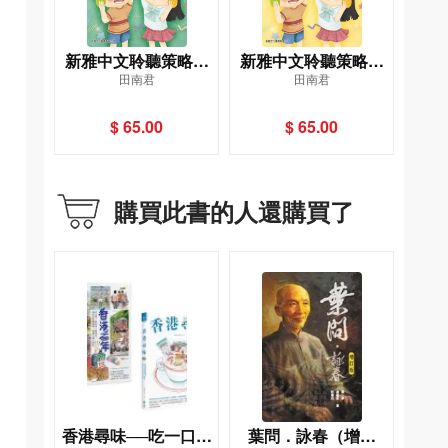
新雅中文聆聽策略搶
新雅中文聆聽策略搶
田南君
田南君
分訓練 (1年級)
分訓練 (5年級)
$ 65.00
$ 65.00
購買此書的人還購買了
香港尋味──吃一口蛋
葉問．詠春（增訂