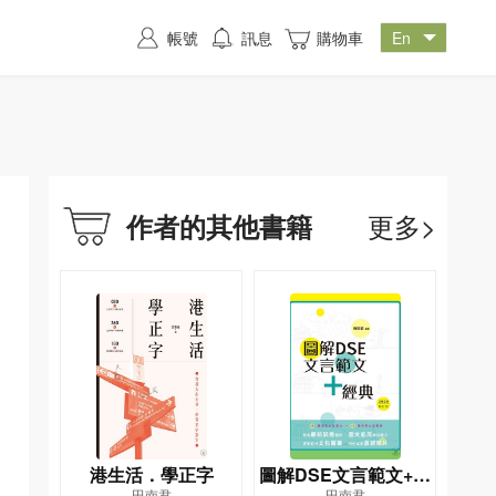
帳號
訊息
購物車
更多>
作者的其他書籍
港生活．學正字
圖解DSE文言範文+經
田南君
田南君