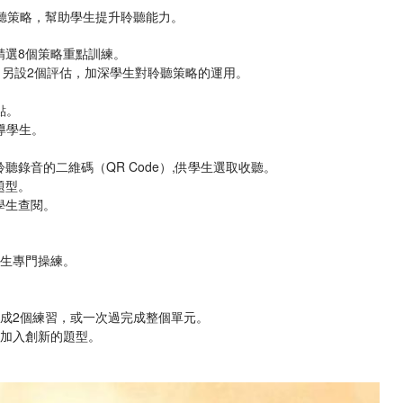
聆聽策略，幫助學生提升聆聽能力。
精選8個策略重點訓練。
習，另設2個評估，加深學生對聆聽策略的運用。
點。
導學生。
聽錄音的二維碼（QR Code）,供學生選取收聽。
題型。
學生查閱。
學生專門操練。
拆成2個練習，或一次過完成整個單元。
並加入創新的題型。