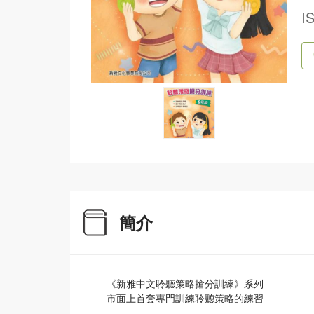
I
簡介
《新雅中文聆聽策略搶分訓練》系列
市面上首套專門訓練聆聽策略的練習