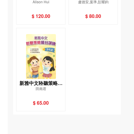
Alison Hui
盧德安,葉準,彭耀鈞
撻奶茶菠蘿油，在百
版）
年老舖與冰室、茶餐
$ 120.00
$ 80.00
廳，遇見港食文化的
過去與現在
新雅中文聆聽策略搶
田南君
分訓練 (5年級)
$ 65.00