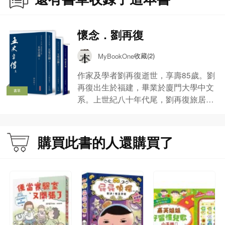
懷念．劉再復
收藏(2)
MyBookOne
作家及學者劉再復逝世，享壽85歲。劉
再復出生於福建，畢業於廈門大學中文
書單
系。上世紀八十年代尾，劉再復旅居海
外，曾於多間大學包括：美國芝加哥大
學、瑞典斯德歌爾摩大學、加拿大卑詩
大學及香港城市大學、香港科技大學等
購買此書的人還購買了
院校擔任過名譽教授、訪問學者及客座
教授等職位。 劉再復為著名文學評論
家，著有《文學的反思》、《論中國文
學》、《紅樓夢悟》、《放逐精神》等
理論作品。另有《三讀滄海》、《人論
二十五種》及《漂流手記》等散文集。