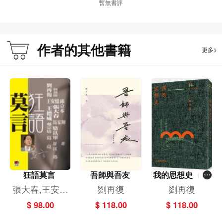
暫無書評
作者的其他書籍
更多>
狂語莫言
吾師與吾友
我的思想史（劉
再復自傳之三）
張大春,王安憶
劉再復
劉再復
王德威,劉再復
$ 98.00
$ 118.00
$ 118.00