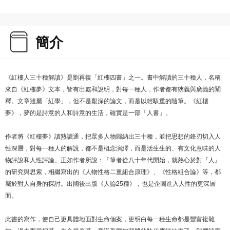
簡介
《紅樓人三十種解讀》是劉再復「紅樓四書」之一。書中解讀的三十種人，名稱
來自《紅樓夢》文本，皆有出處和說明，對每一種人，作者都有狹義與廣義的闡
釋。文章雖屬「紅學」，但不是艱深的論文，而是以輕馭重的隨筆。《紅樓
夢》，夢的是詩意的人和詩意的生活，確實是一部「人書」。
作者將《紅樓夢》讀熟讀通，把眾多人物歸納出三十種，並把思想的鋒刃切入人
性深層，對每一種人的解說，都不是概念演繹，而是活生生的、有文化意味的人
物評說和人性評論。正如作者所說：「筆者從八十年代開始，就熱心於對『人』
的研究與思索，相繼寫出的《人物性格二重組合原理》、《性格組合論》等，都
屬於對人自身的探討。出國後出版《人論25種》，也是企圖進入人性的更深層
面。
此書的寫作，使自己更具體地面對生命個案，更明白每一種生命都是豐富複雜