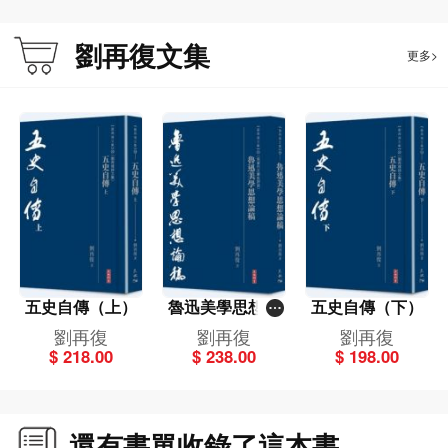
劉再復文集
更多>
五史自傳（上）
魯迅美學思想論
五史自傳（下）
稿
劉再復
劉再復
劉再復
$ 218.00
$ 238.00
$ 198.00
還有書單收錄了這本書