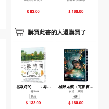
影×議題
$ 83.00
$ 160.00
購買此書的人還購買了
北歐時間——世界第
極限返航（電影書衣
日暮Inko
安迪．威爾
一幸福國度教會我的
典藏版）（獨家收錄
暢銷
暢銷
事
作者訪談）
$ 133.00
$ 160.00