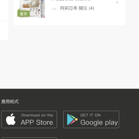
阿莉亞蒂
關注
(4)
書單
應用程式