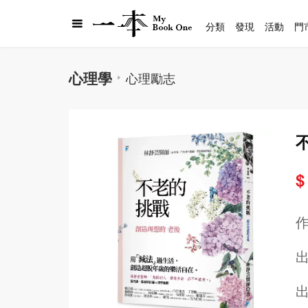
分類
發現
活動
門
心理學
心理勵志
$
出