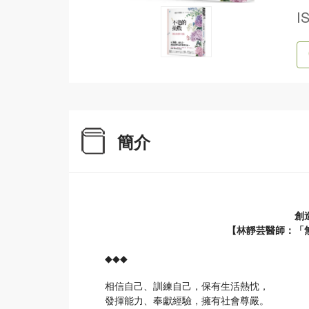
I
簡介
創
【林靜芸醫師：「
◆◆◆
相信自己、訓練自己，保有生活熱忱，
發揮能力、奉獻經驗，擁有社會尊嚴。