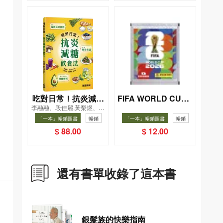
吃對日常！抗炎減糖
FIFA WORLD CUP 2
李融融、段佳麗,黃梨煜、顧
026（Sticker pack
飲食法
凱辰
「一本」暢銷圖書
暢銷
「一本」暢銷圖書
暢銷
貼紙包）
$ 88.00
$ 12.00
還有書單收錄了這本書
銀髮族的快樂指南