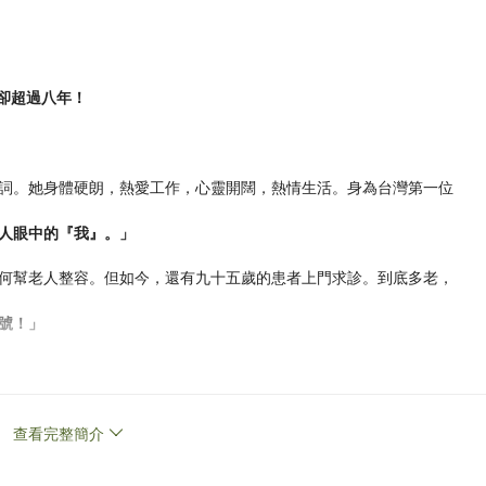
卻超過八年！
詞。她身體硬朗，熱愛工作，心靈開闊，熱情生活。身為台灣第一位
人眼中的『我』。」
何幫老人整容。但如今，還有九十五歲的患者上門求診。到底多老，
號！」
得獨立，不依賴孩子。這是我們每一個人都應該有的生存智慧：
離開自己，自己照顧自己是最有效率的照護。」
查看完整簡介
快」。結合令人感同身受的小故事，融入醫學觀察與反思，林靜芸醫
、美的追求、成長的需要！