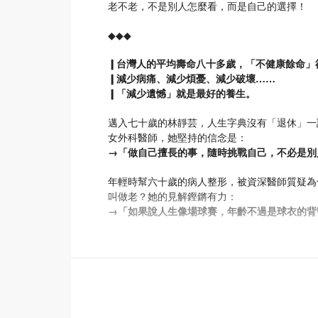
老不老，不是別人怎麼看，而是自己的選擇！
◆◆◆
❙台灣人的平均壽命八十多歲，「不健康餘命」
❙減少病痛、減少煩憂、減少破壞……
❙「減少遺憾」就是最好的養生。
邁入七十歲的林靜芸，人生字典沒有「退休」一
女外科醫師，她堅持的信念是：
→「做自己擅長的事，隨時挑戰自己，不必是別
年輕時幫六十歲的病人整形，被資深醫師質疑為
叫做老？她的見解鏗鏘有力：
→「如果說人生像場球賽，年齡不過是球衣的背
兒女出色又孝順，令人稱羨。不過，她與先生活
→「最該照顧你的人，是你自己。只有自己不會
「養生，是為了活得長、老得慢、病得輕、死得
師更以自身為例，實踐養生，創造新生。
不管幾歲，不但都要保有健康，還有對愛的渴望