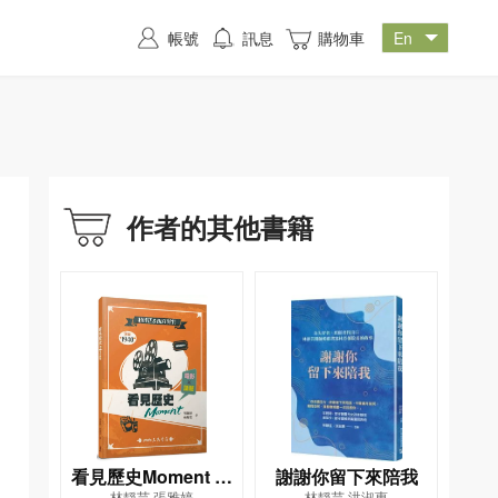
帳號
訊息
購物車
作者的其他書籍
看見歷史Moment 電
謝謝你留下來陪我
林靜芸,張雅婷
林靜芸,洪淑惠