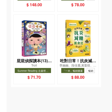
$ 148.00
$ 78.00
屁屁偵探讀本(13)－
吃對日常！抗炎減糖
Troll
李融融、段佳麗,黃梨煜、顧
－對決！怪盜學院
飲食法
凱辰
Summer Reading 在書裡度
「一本」暢銷圖書
暢銷
（星星篇）
夏, Cool Down, Read On!-精
暢銷
$ 71.70
$ 88.00
選圖書67折