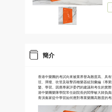
簡介
香港中樂團的考試向來被業界譽為難度高、具有
弦、彈撥、吹管及敲擊四種樂器組別彙編《專業
鑒、學習。因應專家評委們的建議和考生的實際
港中樂團樂隊學院常任副院長的閻學敏大師負責
青演奏家從中學習如何應對專業樂團高難度的考