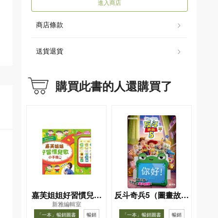
進入商店
商店條款
送貨退貨
購買此書的人還購買了
嘉芙姐姐好習慣兒歌
反斗奇兵5（圖畫故事
新雅編輯室
小手機
版）
「一本」暢銷圖書
暢銷
「一本」暢銷圖書
暢銷