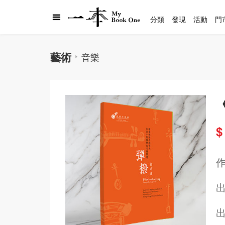
分類
發現
活動
門
藝術
音樂
$
出